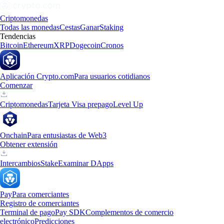
Criptomonedas
Todas las monedas
Cestas
Ganar
Staking
Tendencias
Bitcoin
Ethereum
XRP
Dogecoin
Cronos
Aplicación Crypto.com
Para usuarios cotidianos
Comenzar
Criptomonedas
Tarjeta Visa prepago
Level Up
Onchain
Para entusiastas de Web3
Obtener extensión
Intercambios
Stake
Examinar DApps
Pay
Para comerciantes
Registro de comerciantes
Terminal de pago
Pay SDK
Complementos de comercio
electrónico
Predicciones