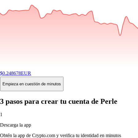
$
0.248678
EUR
-3.63
%
24H
Buy
Empieza en cuestión de minutos
3 pasos para crear tu cuenta de Perle
1
Descarga la app
Obtén la app de Crypto.com y verifica tu identidad en minutos