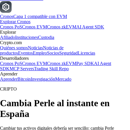
Cronos
Capa 1 compatible con EVM
Explorar Cronos
Cronos PoS
Cronos EVM
Cronos zkEVM
AI Agent SDK
Explorar
Afiliado
Instituciones
Custodia
Crypto.com
Quiénes somos
Noticias
Noticias de
productos
Eventos
Empleo
Socios
Seguridad
Licencias
Desarrolladores
Cronos PoS
Cronos EVM
Cronos zkEVM
Pay SDK
AI Agent
SDK
MCP Servers
Trading Skill Repo
Aprender
Aprender
Bitcoin
Investigación
Mercado
CRIPTO
Cambia Perle al instante en
España
Cambiar tus activos digitales debería ser sencillo: cambia Perle