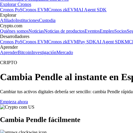
Explorar Cronos
Cronos PoS
Cronos EVM
Cronos zkEVM
AI Agent SDK
Explorar
Afiliado
Instituciones
Custodia
Crypto.com
Quiénes somos
Noticias
Noticias de productos
Eventos
Empleo
Socios
Se
Desarrolladores
Cronos PoS
Cronos EVM
Cronos zkEVM
Pay SDK
AI Agent SDK
MCP
Aprender
Aprender
Bitcoin
Investigación
Mercado
CRIPTO
Cambia Pendle al instante en E
Cambiar tus activos digitales debería ser sencillo: cambia Pendle rápid
Empieza ahora
Cambia Pendle fácilmente