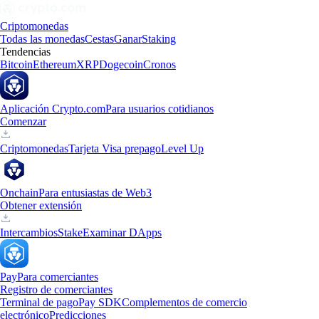
Criptomonedas
Todas las monedas
Cestas
Ganar
Staking
Tendencias
Bitcoin
Ethereum
XRP
Dogecoin
Cronos
Aplicación Crypto.com
Para usuarios cotidianos
Comenzar
Criptomonedas
Tarjeta Visa prepago
Level Up
Onchain
Para entusiastas de Web3
Obtener extensión
Intercambios
Stake
Examinar DApps
Pay
Para comerciantes
Registro de comerciantes
Terminal de pago
Pay SDK
Complementos de comercio
electrónico
Predicciones