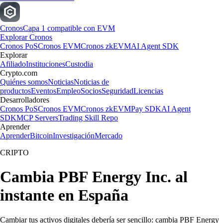
Cronos
Capa 1 compatible con EVM
Explorar Cronos
Cronos PoS
Cronos EVM
Cronos zkEVM
AI Agent SDK
Explorar
Afiliado
Instituciones
Custodia
Crypto.com
Quiénes somos
Noticias
Noticias de
productos
Eventos
Empleo
Socios
Seguridad
Licencias
Desarrolladores
Cronos PoS
Cronos EVM
Cronos zkEVM
Pay SDK
AI Agent
SDK
MCP Servers
Trading Skill Repo
Aprender
Aprender
Bitcoin
Investigación
Mercado
CRIPTO
Cambia PBF Energy Inc. al
instante en España
Cambiar tus activos digitales debería ser sencillo: cambia PBF Energy