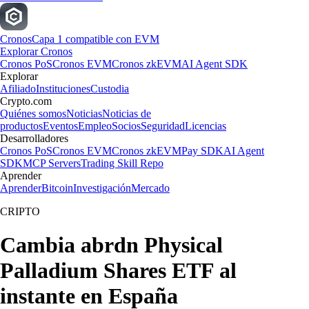
Cronos
Capa 1 compatible con EVM
Explorar Cronos
Cronos PoS
Cronos EVM
Cronos zkEVM
AI Agent SDK
Explorar
Afiliado
Instituciones
Custodia
Crypto.com
Quiénes somos
Noticias
Noticias de
productos
Eventos
Empleo
Socios
Seguridad
Licencias
Desarrolladores
Cronos PoS
Cronos EVM
Cronos zkEVM
Pay SDK
AI Agent
SDK
MCP Servers
Trading Skill Repo
Aprender
Aprender
Bitcoin
Investigación
Mercado
CRIPTO
Cambia abrdn Physical
Palladium Shares ETF al
instante en España