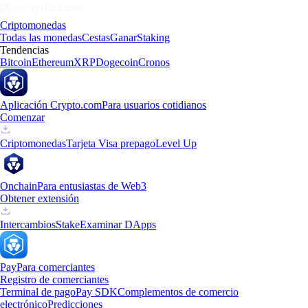
Criptomonedas
Todas las monedas
Cestas
Ganar
Staking
Tendencias
Bitcoin
Ethereum
XRP
Dogecoin
Cronos
Aplicación Crypto.com
Para usuarios cotidianos
Comenzar
Criptomonedas
Tarjeta Visa prepago
Level Up
Onchain
Para entusiastas de Web3
Obtener extensión
Intercambios
Stake
Examinar DApps
Pay
Para comerciantes
Registro de comerciantes
Terminal de pago
Pay SDK
Complementos de comercio
electrónico
Predicciones