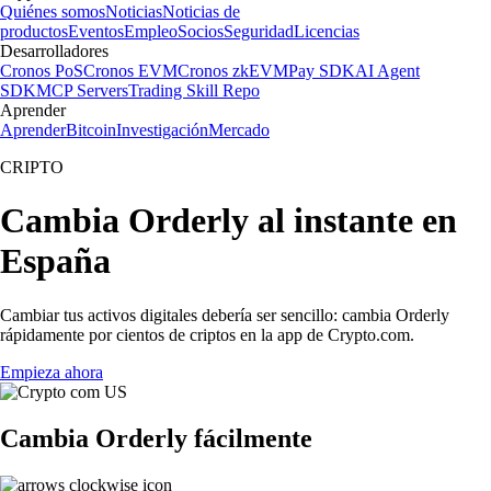
Quiénes somos
Noticias
Noticias de
productos
Eventos
Empleo
Socios
Seguridad
Licencias
Desarrolladores
Cronos PoS
Cronos EVM
Cronos zkEVM
Pay SDK
AI Agent
SDK
MCP Servers
Trading Skill Repo
Aprender
Aprender
Bitcoin
Investigación
Mercado
CRIPTO
Cambia Orderly al instante en
España
Cambiar tus activos digitales debería ser sencillo: cambia Orderly
rápidamente por cientos de criptos en la app de Crypto.com.
Empieza ahora
Cambia Orderly fácilmente