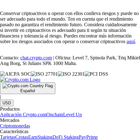
Conservar criptoactivos u operar con ellos conlleva riesgos y puede no
ser adecuado para todo el mundo. Ten en cuenta que el rendimiento
pasado no garantiza el rendimiento futuro. Considera cuidadosamente
si invertir en criptoactivos es adecuado para ti según tu situación
financiera y tolerancia al riesgo. Puedes encontrar más información
sobre los riesgos asociados con operar o conservar criptoactivos
aquí
.
Contacto:
chat.crypto.com
| Oficina: Level 7, Spinola Park, Triq Mikiel
Ang Borg, St Julians SPK 1000 Malta.
Español
|
USD
Productos
Aplicación Crypto.com
Onchain
Level Up
Mercados
Criptomonedas
Características
Tarjetas
Cestas
Earn
Staking
DeFi Staking
Pay
Prime