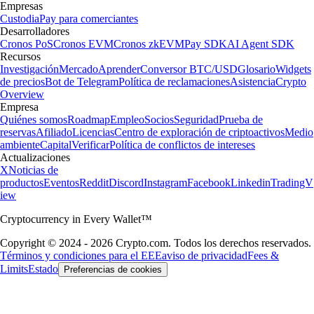
Empresas
Custodia
Pay para comerciantes
Desarrolladores
Cronos PoS
Cronos EVM
Cronos zkEVM
Pay SDK
AI Agent SDK
Recursos
Investigación
Mercado
Aprender
Conversor BTC/USD
Glosario
Widgets
de precios
Bot de Telegram
Política de reclamaciones
Asistencia
Crypto
Overview
Empresa
Quiénes somos
Roadmap
Empleo
Socios
Seguridad
Prueba de
reservas
Afiliado
Licencias
Centro de exploración de criptoactivos
Medio
ambiente
Capital
Verificar
Política de conflictos de intereses
Actualizaciones
X
Noticias de
productos
Eventos
Reddit
Discord
Instagram
Facebook
Linkedin
TradingV
iew
Cryptocurrency in Every Wallet™
Copyright © 2024 - 2026 Crypto.com. Todos los derechos reservados.
Términos y condiciones para el EEE
aviso de privacidad
Fees &
Limits
Estado
Preferencias de cookies