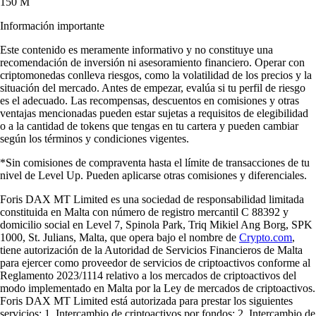
150 M
Información importante
Este contenido es meramente informativo y no constituye una
recomendación de inversión ni asesoramiento financiero. Operar con
criptomonedas conlleva riesgos, como la volatilidad de los precios y la
situación del mercado. Antes de empezar, evalúa si tu perfil de riesgo
es el adecuado. Las recompensas, descuentos en comisiones y otras
ventajas mencionadas pueden estar sujetas a requisitos de elegibilidad
o a la cantidad de tokens que tengas en tu cartera y pueden cambiar
según los términos y condiciones vigentes.
*Sin comisiones de compraventa hasta el límite de transacciones de tu
nivel de Level Up. Pueden aplicarse otras comisiones y diferenciales.
Foris DAX MT Limited es una sociedad de responsabilidad limitada
constituida en Malta con número de registro mercantil C 88392 y
domicilio social en Level 7, Spinola Park, Triq Mikiel Ang Borg, SPK
1000, St. Julians, Malta, que opera bajo el nombre de
Crypto.com
,
tiene autorización de la Autoridad de Servicios Financieros de Malta
para ejercer como proveedor de servicios de criptoactivos conforme al
Reglamento 2023/1114 relativo a los mercados de criptoactivos del
modo implementado en Malta por la Ley de mercados de criptoactivos.
Foris DAX MT Limited está autorizada para prestar los siguientes
servicios: 1. Intercambio de criptoactivos por fondos; 2. Intercambio de