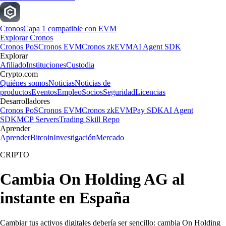
Cronos
Capa 1 compatible con EVM
Explorar Cronos
Cronos PoS
Cronos EVM
Cronos zkEVM
AI Agent SDK
Explorar
Afiliado
Instituciones
Custodia
Crypto.com
Quiénes somos
Noticias
Noticias de
productos
Eventos
Empleo
Socios
Seguridad
Licencias
Desarrolladores
Cronos PoS
Cronos EVM
Cronos zkEVM
Pay SDK
AI Agent
SDK
MCP Servers
Trading Skill Repo
Aprender
Aprender
Bitcoin
Investigación
Mercado
CRIPTO
Cambia On Holding AG al
instante en España
Cambiar tus activos digitales debería ser sencillo: cambia On Holding