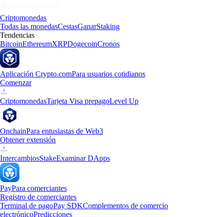
Criptomonedas
Todas las monedas
Cestas
Ganar
Staking
Tendencias
Bitcoin
Ethereum
XRP
Dogecoin
Cronos
Aplicación Crypto.com
Para usuarios cotidianos
Comenzar
Criptomonedas
Tarjeta Visa prepago
Level Up
Onchain
Para entusiastas de Web3
Obtener extensión
Intercambios
Stake
Examinar DApps
Pay
Para comerciantes
Registro de comerciantes
Terminal de pago
Pay SDK
Complementos de comercio
electrónico
Predicciones