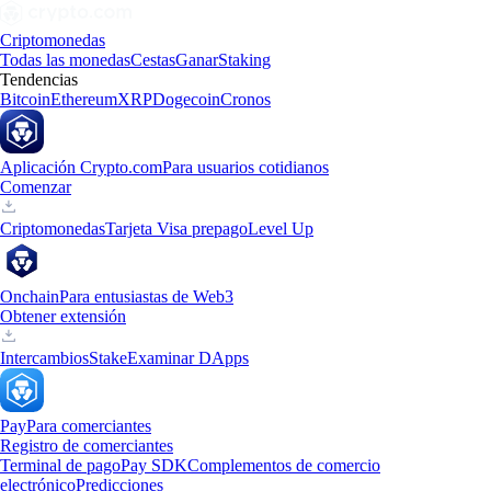
Criptomonedas
Todas las monedas
Cestas
Ganar
Staking
Tendencias
Bitcoin
Ethereum
XRP
Dogecoin
Cronos
Aplicación Crypto.com
Para usuarios cotidianos
Comenzar
Criptomonedas
Tarjeta Visa prepago
Level Up
Onchain
Para entusiastas de Web3
Obtener extensión
Intercambios
Stake
Examinar DApps
Pay
Para comerciantes
Registro de comerciantes
Terminal de pago
Pay SDK
Complementos de comercio
electrónico
Predicciones