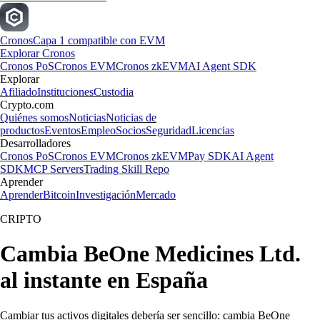
Cronos
Capa 1 compatible con EVM
Explorar Cronos
Cronos PoS
Cronos EVM
Cronos zkEVM
AI Agent SDK
Explorar
Afiliado
Instituciones
Custodia
Crypto.com
Quiénes somos
Noticias
Noticias de
productos
Eventos
Empleo
Socios
Seguridad
Licencias
Desarrolladores
Cronos PoS
Cronos EVM
Cronos zkEVM
Pay SDK
AI Agent
SDK
MCP Servers
Trading Skill Repo
Aprender
Aprender
Bitcoin
Investigación
Mercado
CRIPTO
Cambia BeOne Medicines Ltd.
al instante en España
Cambiar tus activos digitales debería ser sencillo: cambia BeOne