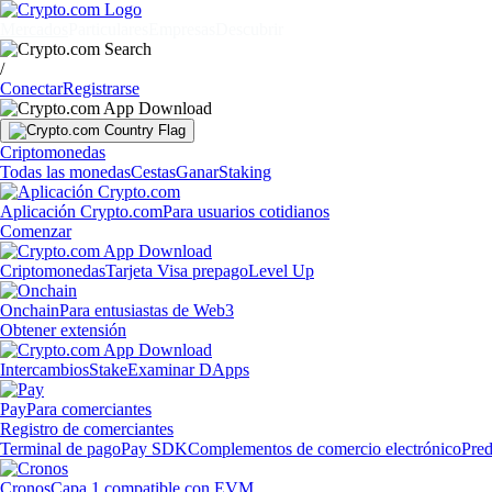
Mercados
Particulares
Empresas
Descubrir
/
Conectar
Registrarse
Criptomonedas
Todas las monedas
Cestas
Ganar
Staking
Aplicación Crypto.com
Para usuarios cotidianos
Comenzar
Criptomonedas
Tarjeta Visa prepago
Level Up
Onchain
Para entusiastas de Web3
Obtener extensión
Intercambios
Stake
Examinar DApps
Pay
Para comerciantes
Registro de comerciantes
Terminal de pago
Pay SDK
Complementos de comercio electrónico
Pred
Cronos
Capa 1 compatible con EVM