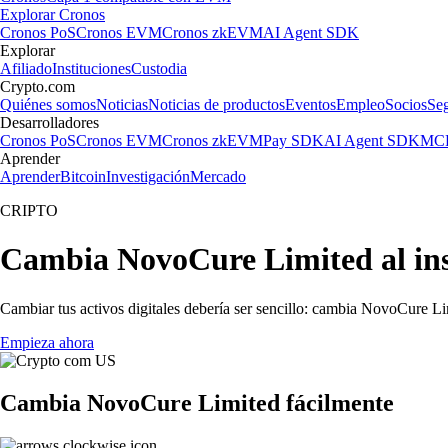
Explorar Cronos
Cronos PoS
Cronos EVM
Cronos zkEVM
AI Agent SDK
Explorar
Afiliado
Instituciones
Custodia
Crypto.com
Quiénes somos
Noticias
Noticias de productos
Eventos
Empleo
Socios
Se
Desarrolladores
Cronos PoS
Cronos EVM
Cronos zkEVM
Pay SDK
AI Agent SDK
MCP
Aprender
Aprender
Bitcoin
Investigación
Mercado
CRIPTO
Cambia NovoCure Limited al ins
Cambiar tus activos digitales debería ser sencillo: cambia NovoCure Li
Empieza ahora
Cambia NovoCure Limited fácilmente