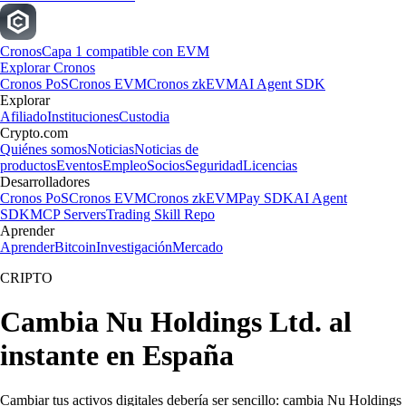
Cronos
Capa 1 compatible con EVM
Explorar Cronos
Cronos PoS
Cronos EVM
Cronos zkEVM
AI Agent SDK
Explorar
Afiliado
Instituciones
Custodia
Crypto.com
Quiénes somos
Noticias
Noticias de
productos
Eventos
Empleo
Socios
Seguridad
Licencias
Desarrolladores
Cronos PoS
Cronos EVM
Cronos zkEVM
Pay SDK
AI Agent
SDK
MCP Servers
Trading Skill Repo
Aprender
Aprender
Bitcoin
Investigación
Mercado
CRIPTO
Cambia Nu Holdings Ltd. al
instante en España
Cambiar tus activos digitales debería ser sencillo: cambia Nu Holdings