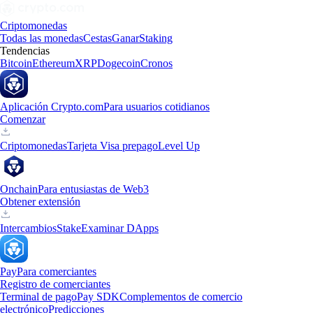
Criptomonedas
Todas las monedas
Cestas
Ganar
Staking
Tendencias
Bitcoin
Ethereum
XRP
Dogecoin
Cronos
Aplicación Crypto.com
Para usuarios cotidianos
Comenzar
Criptomonedas
Tarjeta Visa prepago
Level Up
Onchain
Para entusiastas de Web3
Obtener extensión
Intercambios
Stake
Examinar DApps
Pay
Para comerciantes
Registro de comerciantes
Terminal de pago
Pay SDK
Complementos de comercio
electrónico
Predicciones