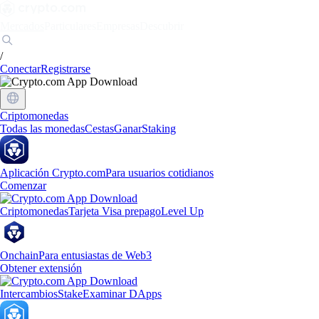
Mercados
Particulares
Empresas
Descubrir
/
Conectar
Registrarse
Criptomonedas
Todas las monedas
Cestas
Ganar
Staking
Aplicación Crypto.com
Para usuarios cotidianos
Comenzar
Criptomonedas
Tarjeta Visa prepago
Level Up
Onchain
Para entusiastas de Web3
Obtener extensión
Intercambios
Stake
Examinar DApps