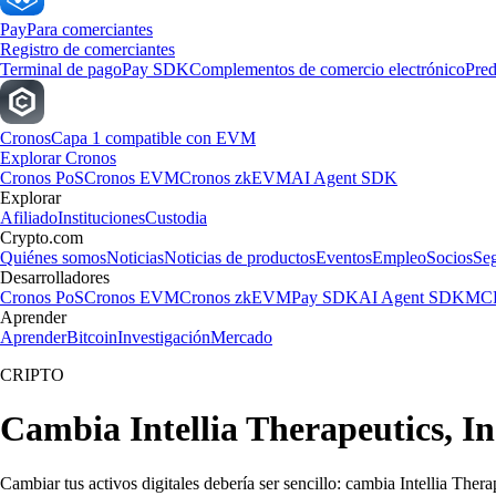
Pay
Para comerciantes
Registro de comerciantes
Terminal de pago
Pay SDK
Complementos de comercio electrónico
Pred
Cronos
Capa 1 compatible con EVM
Explorar Cronos
Cronos PoS
Cronos EVM
Cronos zkEVM
AI Agent SDK
Explorar
Afiliado
Instituciones
Custodia
Crypto.com
Quiénes somos
Noticias
Noticias de productos
Eventos
Empleo
Socios
Se
Desarrolladores
Cronos PoS
Cronos EVM
Cronos zkEVM
Pay SDK
AI Agent SDK
MCP
Aprender
Aprender
Bitcoin
Investigación
Mercado
CRIPTO
Cambia Intellia Therapeutics, In
Cambiar tus activos digitales debería ser sencillo: cambia Intellia Ther