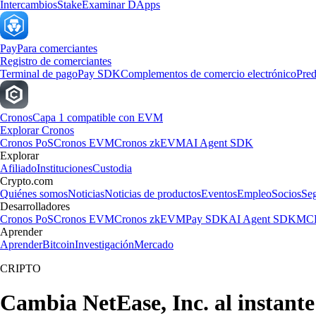
Intercambios
Stake
Examinar DApps
Pay
Para comerciantes
Registro de comerciantes
Terminal de pago
Pay SDK
Complementos de comercio electrónico
Pred
Cronos
Capa 1 compatible con EVM
Explorar Cronos
Cronos PoS
Cronos EVM
Cronos zkEVM
AI Agent SDK
Explorar
Afiliado
Instituciones
Custodia
Crypto.com
Quiénes somos
Noticias
Noticias de productos
Eventos
Empleo
Socios
Se
Desarrolladores
Cronos PoS
Cronos EVM
Cronos zkEVM
Pay SDK
AI Agent SDK
MCP
Aprender
Aprender
Bitcoin
Investigación
Mercado
CRIPTO
Cambia NetEase, Inc. al instant