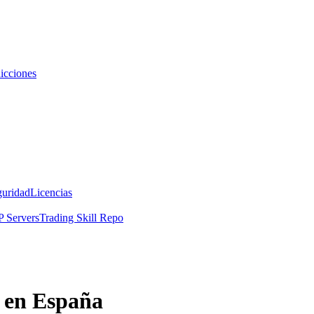
icciones
guridad
Licencias
 Servers
Trading Skill Repo
e en España