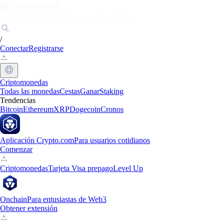
Mercados
Particulares
Empresas
Descubrir
/
Conectar
Registrarse
Criptomonedas
Todas las monedas
Cestas
Ganar
Staking
Tendencias
Bitcoin
Ethereum
XRP
Dogecoin
Cronos
Aplicación Crypto.com
Para usuarios cotidianos
Comenzar
Criptomonedas
Tarjeta Visa prepago
Level Up
Onchain
Para entusiastas de Web3
Obtener extensión