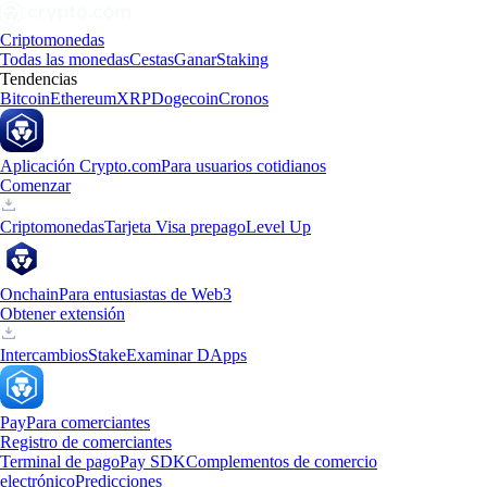
Criptomonedas
Todas las monedas
Cestas
Ganar
Staking
Tendencias
Bitcoin
Ethereum
XRP
Dogecoin
Cronos
Aplicación Crypto.com
Para usuarios cotidianos
Comenzar
Criptomonedas
Tarjeta Visa prepago
Level Up
Onchain
Para entusiastas de Web3
Obtener extensión
Intercambios
Stake
Examinar DApps
Pay
Para comerciantes
Registro de comerciantes
Terminal de pago
Pay SDK
Complementos de comercio
electrónico
Predicciones