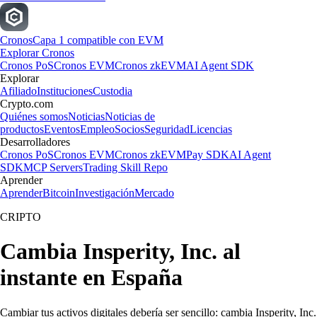
Cronos
Capa 1 compatible con EVM
Explorar Cronos
Cronos PoS
Cronos EVM
Cronos zkEVM
AI Agent SDK
Explorar
Afiliado
Instituciones
Custodia
Crypto.com
Quiénes somos
Noticias
Noticias de
productos
Eventos
Empleo
Socios
Seguridad
Licencias
Desarrolladores
Cronos PoS
Cronos EVM
Cronos zkEVM
Pay SDK
AI Agent
SDK
MCP Servers
Trading Skill Repo
Aprender
Aprender
Bitcoin
Investigación
Mercado
CRIPTO
Cambia Insperity, Inc. al
instante en España
Cambiar tus activos digitales debería ser sencillo: cambia Insperity, Inc.