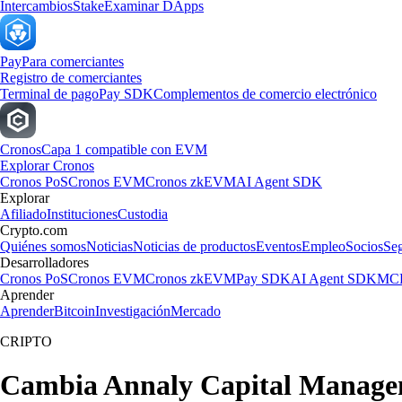
Intercambios
Stake
Examinar DApps
Pay
Para comerciantes
Registro de comerciantes
Terminal de pago
Pay SDK
Complementos de comercio electrónico
Cronos
Capa 1 compatible con EVM
Explorar Cronos
Cronos PoS
Cronos EVM
Cronos zkEVM
AI Agent SDK
Explorar
Afiliado
Instituciones
Custodia
Crypto.com
Quiénes somos
Noticias
Noticias de productos
Eventos
Empleo
Socios
Se
Desarrolladores
Cronos PoS
Cronos EVM
Cronos zkEVM
Pay SDK
AI Agent SDK
MCP
Aprender
Aprender
Bitcoin
Investigación
Mercado
CRIPTO
Cambia Annaly Capital Manageme