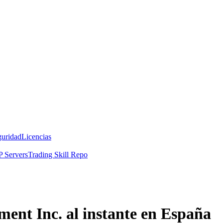
guridad
Licencias
 Servers
Trading Skill Repo
nt Inc. al instante en España