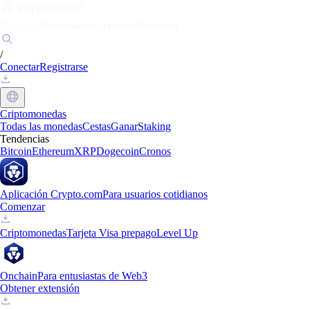
Mercados
Particulares
Empresas
Descubrir
/
Conectar
Registrarse
Criptomonedas
Todas las monedas
Cestas
Ganar
Staking
Tendencias
Bitcoin
Ethereum
XRP
Dogecoin
Cronos
Aplicación Crypto.com
Para usuarios cotidianos
Comenzar
Criptomonedas
Tarjeta Visa prepago
Level Up
Onchain
Para entusiastas de Web3
Obtener extensión