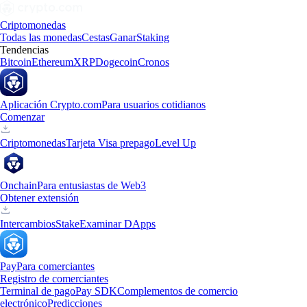
Criptomonedas
Todas las monedas
Cestas
Ganar
Staking
Tendencias
Bitcoin
Ethereum
XRP
Dogecoin
Cronos
Aplicación Crypto.com
Para usuarios cotidianos
Comenzar
Criptomonedas
Tarjeta Visa prepago
Level Up
Onchain
Para entusiastas de Web3
Obtener extensión
Intercambios
Stake
Examinar DApps
Pay
Para comerciantes
Registro de comerciantes
Terminal de pago
Pay SDK
Complementos de comercio
electrónico
Predicciones