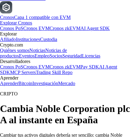
Cronos
Capa 1 compatible con EVM
Explorar Cronos
Cronos PoS
Cronos EVM
Cronos zkEVM
AI Agent SDK
Explorar
Afiliado
Instituciones
Custodia
Crypto.com
Quiénes somos
Noticias
Noticias de
productos
Eventos
Empleo
Socios
Seguridad
Licencias
Desarrolladores
Cronos PoS
Cronos EVM
Cronos zkEVM
Pay SDK
AI Agent
SDK
MCP Servers
Trading Skill Repo
Aprender
Aprender
Bitcoin
Investigación
Mercado
CRIPTO
Cambia Noble Corporation plc
A al instante en España
Cambiar tus activos digitales debería ser sencillo: cambia Noble