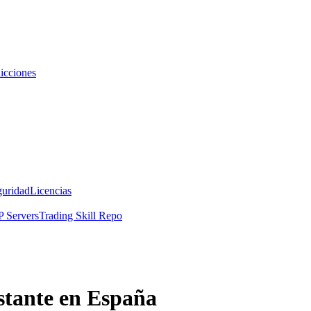
icciones
guridad
Licencias
 Servers
Trading Skill Repo
stante en España