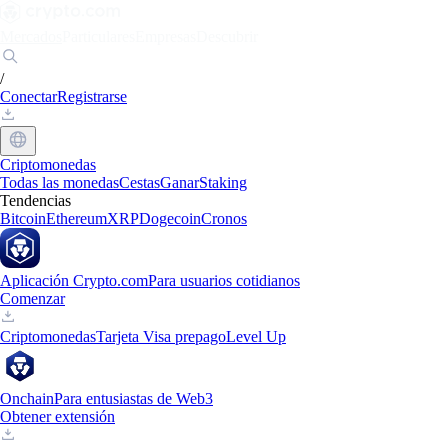
Mercados
Particulares
Empresas
Descubrir
/
Conectar
Registrarse
Criptomonedas
Todas las monedas
Cestas
Ganar
Staking
Tendencias
Bitcoin
Ethereum
XRP
Dogecoin
Cronos
Aplicación Crypto.com
Para usuarios cotidianos
Comenzar
Criptomonedas
Tarjeta Visa prepago
Level Up
Onchain
Para entusiastas de Web3
Obtener extensión