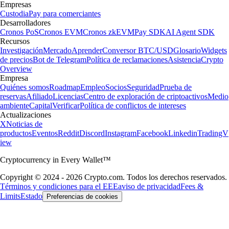
Empresas
Custodia
Pay para comerciantes
Desarrolladores
Cronos PoS
Cronos EVM
Cronos zkEVM
Pay SDK
AI Agent SDK
Recursos
Investigación
Mercado
Aprender
Conversor BTC/USD
Glosario
Widgets
de precios
Bot de Telegram
Política de reclamaciones
Asistencia
Crypto
Overview
Empresa
Quiénes somos
Roadmap
Empleo
Socios
Seguridad
Prueba de
reservas
Afiliado
Licencias
Centro de exploración de criptoactivos
Medio
ambiente
Capital
Verificar
Política de conflictos de intereses
Actualizaciones
X
Noticias de
productos
Eventos
Reddit
Discord
Instagram
Facebook
Linkedin
TradingV
iew
Cryptocurrency in Every Wallet™
Copyright © 2024 - 2026 Crypto.com. Todos los derechos reservados.
Términos y condiciones para el EEE
aviso de privacidad
Fees &
Limits
Estado
Preferencias de cookies