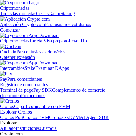
Criptomonedas
Todas las monedas
Cestas
Ganar
Staking
Aplicación Crypto.com
Para usuarios cotidianos
Comenzar
Criptomonedas
Tarjeta Visa prepago
Level Up
Onchain
Para entusiastas de Web3
Obtener extensión
Intercambios
Stake
Examinar DApps
Pay
Para comerciantes
Registro de comerciantes
Terminal de pago
Pay SDK
Complementos de comercio
electrónico
Predicciones
Cronos
Capa 1 compatible con EVM
Explorar Cronos
Cronos PoS
Cronos EVM
Cronos zkEVM
AI Agent SDK
Explorar
Afiliado
Instituciones
Custodia
Crypto.com