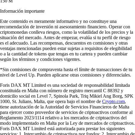
150 M
Información importante
Este contenido es meramente informativo y no constituye una
recomendación de inversión ni asesoramiento financiero. Operar con
criptomonedas conlleva riesgos, como la volatilidad de los precios y la
situación del mercado. Antes de empezar, evalúa si tu perfil de riesgo
es el adecuado. Las recompensas, descuentos en comisiones y otras
ventajas mencionadas pueden estar sujetas a requisitos de elegibilidad
o a la cantidad de tokens que tengas en tu cartera y pueden cambiar
según los términos y condiciones vigentes.
*Sin comisiones de compraventa hasta el límite de transacciones de tu
nivel de Level Up. Pueden aplicarse otras comisiones y diferenciales.
Foris DAX MT Limited es una sociedad de responsabilidad limitada
constituida en Malta con número de registro mercantil C 88392 y
domicilio social en Level 7, Spinola Park, Triq Mikiel Ang Borg, SPK
1000, St. Julians, Malta, que opera bajo el nombre de
Crypto.com
,
tiene autorización de la Autoridad de Servicios Financieros de Malta
para ejercer como proveedor de servicios de criptoactivos conforme al
Reglamento 2023/1114 relativo a los mercados de criptoactivos del
modo implementado en Malta por la Ley de mercados de criptoactivos.
Foris DAX MT Limited está autorizada para prestar los siguientes
servicios: 1. Intercambio de criptoactivos por fondos; 2. Intercambio de