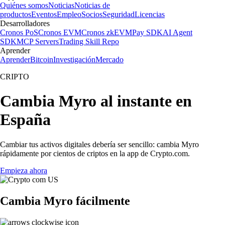
Quiénes somos
Noticias
Noticias de
productos
Eventos
Empleo
Socios
Seguridad
Licencias
Desarrolladores
Cronos PoS
Cronos EVM
Cronos zkEVM
Pay SDK
AI Agent
SDK
MCP Servers
Trading Skill Repo
Aprender
Aprender
Bitcoin
Investigación
Mercado
CRIPTO
Cambia Myro al instante en
España
Cambiar tus activos digitales debería ser sencillo: cambia Myro
rápidamente por cientos de criptos en la app de Crypto.com.
Empieza ahora
Cambia Myro fácilmente