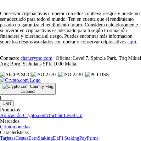
Conservar criptoactivos u operar con ellos conlleva riesgos y puede no
ser adecuado para todo el mundo. Ten en cuenta que el rendimiento
pasado no garantiza el rendimiento futuro. Considera cuidadosamente
si invertir en criptoactivos es adecuado para ti según tu situación
financiera y tolerancia al riesgo. Puedes encontrar más información
sobre los riesgos asociados con operar o conservar criptoactivos
aquí
.
Contacto:
chat.crypto.com
| Oficina: Level 7, Spinola Park, Triq Mikiel
Ang Borg, St Julians SPK 1000 Malta.
Español
|
USD
Productos
Aplicación Crypto.com
Onchain
Level Up
Mercados
Criptomonedas
Características
Tarjetas
Cestas
Earn
Staking
DeFi Staking
Pay
Prime