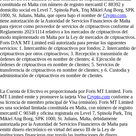
constituida en Malta con número de registro mercantil C 88392 y
domicilio social en Level 7, Spinola Park, Triq Mikiel Ang Borg, SPK
1000, St. Julians, Malta, que opera bajo el nombre de
Crypto.com
,
tiene autorización de la Autoridad de Servicios Financieros de Malta
para ejercer como proveedor de servicios de criptoactivos conforme al
Reglamento 2023/1114 relativo a los mercados de criptoactivos del
modo implementado en Malta por la Ley de mercados de criptoactivos.
Foris DAX MT Limited está autorizada para prestar los siguientes
servicios: 1. Intercambio de criptoactivos por fondos; 2. Intercambio de
criptoactivos por otros criptoactivos; 3. Recepción y transmisión de
órdenes de criptoactivos en nombre de clientes; 4. Ejecución de
órdenes de criptoactivos en nombre de clientes; 5. Servicios de
transferencia de criptoactivos en nombre de clientes; y 6. Custodia y
administración de criptoactivos en nombre de clientes.
La Cuenta de Efectivo es proporcionada por Foris MT Limited. Foris
MT Limited emite y promueve la tarjeta Visa
Crypto.com
conforme a
su licencia de miembro principal de Visa (emisión). Foris MT Limited
es una sociedad limitada constituida en Malta, con número de registro
mercantil C 90348 y oficina registrada en Level 7, Spinola Park, Triq
Mikiel Ang Borg, SPK 1000, St. Julians, Malta, debidamente
autorizada por la Autoridad de Servicios Financieros de Malta para
emitir dinero electrónico en virtud del anexo III de la Ley de
instituciones financieras que regula las instituciones de dinero