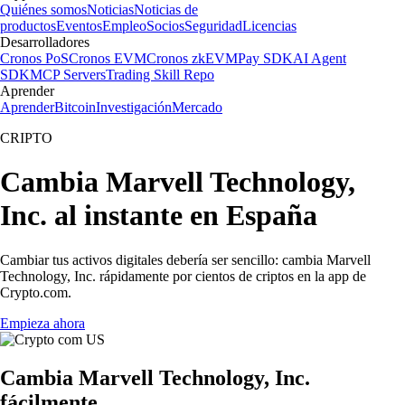
Quiénes somos
Noticias
Noticias de
productos
Eventos
Empleo
Socios
Seguridad
Licencias
Desarrolladores
Cronos PoS
Cronos EVM
Cronos zkEVM
Pay SDK
AI Agent
SDK
MCP Servers
Trading Skill Repo
Aprender
Aprender
Bitcoin
Investigación
Mercado
CRIPTO
Cambia Marvell Technology,
Inc. al instante en España
Cambiar tus activos digitales debería ser sencillo: cambia Marvell
Technology, Inc. rápidamente por cientos de criptos en la app de
Crypto.com.
Empieza ahora
Cambia Marvell Technology, Inc.
fácilmente