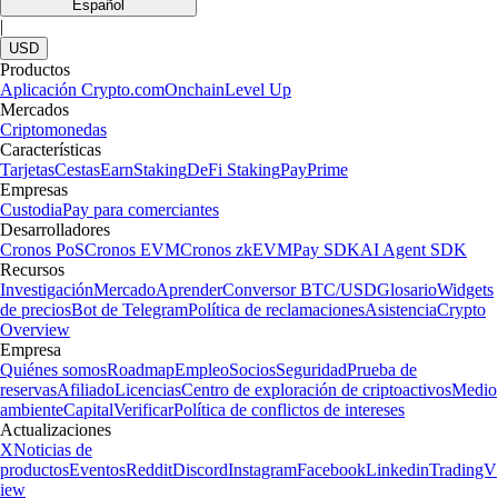
Español
|
USD
Productos
Aplicación Crypto.com
Onchain
Level Up
Mercados
Criptomonedas
Características
Tarjetas
Cestas
Earn
Staking
DeFi Staking
Pay
Prime
Empresas
Custodia
Pay para comerciantes
Desarrolladores
Cronos PoS
Cronos EVM
Cronos zkEVM
Pay SDK
AI Agent SDK
Recursos
Investigación
Mercado
Aprender
Conversor BTC/USD
Glosario
Widgets
de precios
Bot de Telegram
Política de reclamaciones
Asistencia
Crypto
Overview
Empresa
Quiénes somos
Roadmap
Empleo
Socios
Seguridad
Prueba de
reservas
Afiliado
Licencias
Centro de exploración de criptoactivos
Medio
ambiente
Capital
Verificar
Política de conflictos de intereses
Actualizaciones
X
Noticias de
productos
Eventos
Reddit
Discord
Instagram
Facebook
Linkedin
TradingV
iew