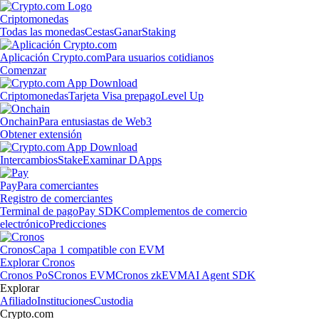
Criptomonedas
Todas las monedas
Cestas
Ganar
Staking
Aplicación Crypto.com
Para usuarios cotidianos
Comenzar
Criptomonedas
Tarjeta Visa prepago
Level Up
Onchain
Para entusiastas de Web3
Obtener extensión
Intercambios
Stake
Examinar DApps
Pay
Para comerciantes
Registro de comerciantes
Terminal de pago
Pay SDK
Complementos de comercio
electrónico
Predicciones
Cronos
Capa 1 compatible con EVM
Explorar Cronos
Cronos PoS
Cronos EVM
Cronos zkEVM
AI Agent SDK
Explorar
Afiliado
Instituciones
Custodia
Crypto.com