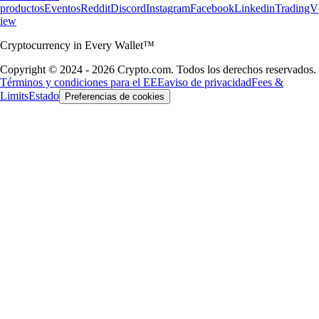
productos
Eventos
Reddit
Discord
Instagram
Facebook
Linkedin
TradingV
iew
Cryptocurrency in Every Wallet™
Copyright © 2024 - 2026 Crypto.com. Todos los derechos reservados.
Términos y condiciones para el EEE
aviso de privacidad
Fees &
Limits
Estado
Preferencias de cookies