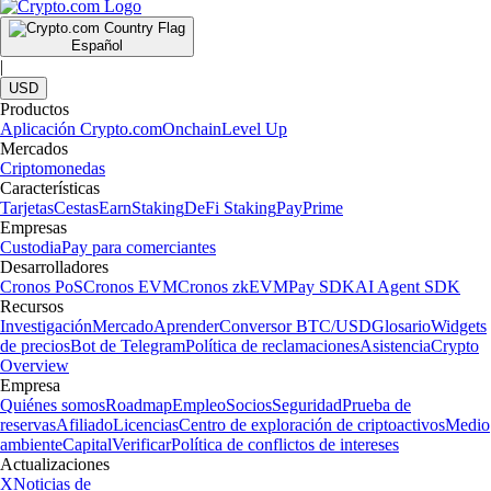
Español
|
USD
Productos
Aplicación Crypto.com
Onchain
Level Up
Mercados
Criptomonedas
Características
Tarjetas
Cestas
Earn
Staking
DeFi Staking
Pay
Prime
Empresas
Custodia
Pay para comerciantes
Desarrolladores
Cronos PoS
Cronos EVM
Cronos zkEVM
Pay SDK
AI Agent SDK
Recursos
Investigación
Mercado
Aprender
Conversor BTC/USD
Glosario
Widgets
de precios
Bot de Telegram
Política de reclamaciones
Asistencia
Crypto
Overview
Empresa
Quiénes somos
Roadmap
Empleo
Socios
Seguridad
Prueba de
reservas
Afiliado
Licencias
Centro de exploración de criptoactivos
Medio
ambiente
Capital
Verificar
Política de conflictos de intereses
Actualizaciones
X
Noticias de