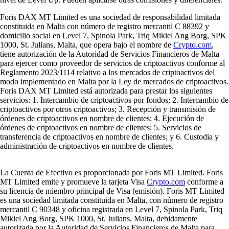
Foris DAX MT Limited es una sociedad de responsabilidad limitada
constituida en Malta con número de registro mercantil C 88392 y
domicilio social en Level 7, Spinola Park, Triq Mikiel Ang Borg, SPK
1000, St. Julians, Malta, que opera bajo el nombre de
Crypto.com
,
tiene autorización de la Autoridad de Servicios Financieros de Malta
para ejercer como proveedor de servicios de criptoactivos conforme al
Reglamento 2023/1114 relativo a los mercados de criptoactivos del
modo implementado en Malta por la Ley de mercados de criptoactivos.
Foris DAX MT Limited está autorizada para prestar los siguientes
servicios: 1. Intercambio de criptoactivos por fondos; 2. Intercambio de
criptoactivos por otros criptoactivos; 3. Recepción y transmisión de
órdenes de criptoactivos en nombre de clientes; 4. Ejecución de
órdenes de criptoactivos en nombre de clientes; 5. Servicios de
transferencia de criptoactivos en nombre de clientes; y 6. Custodia y
administración de criptoactivos en nombre de clientes.
La Cuenta de Efectivo es proporcionada por Foris MT Limited. Foris
MT Limited emite y promueve la tarjeta Visa
Crypto.com
conforme a
su licencia de miembro principal de Visa (emisión). Foris MT Limited
es una sociedad limitada constituida en Malta, con número de registro
mercantil C 90348 y oficina registrada en Level 7, Spinola Park, Triq
Mikiel Ang Borg, SPK 1000, St. Julians, Malta, debidamente
autorizada por la Autoridad de Servicios Financieros de Malta para