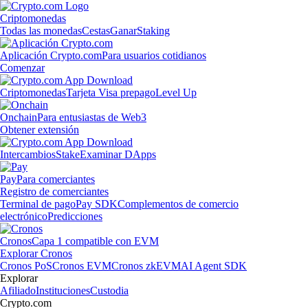
Criptomonedas
Todas las monedas
Cestas
Ganar
Staking
Aplicación Crypto.com
Para usuarios cotidianos
Comenzar
Criptomonedas
Tarjeta Visa prepago
Level Up
Onchain
Para entusiastas de Web3
Obtener extensión
Intercambios
Stake
Examinar DApps
Pay
Para comerciantes
Registro de comerciantes
Terminal de pago
Pay SDK
Complementos de comercio
electrónico
Predicciones
Cronos
Capa 1 compatible con EVM
Explorar Cronos
Cronos PoS
Cronos EVM
Cronos zkEVM
AI Agent SDK
Explorar
Afiliado
Instituciones
Custodia
Crypto.com