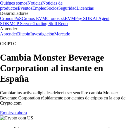
Quiénes somos
Noticias
Noticias de
productos
Eventos
Empleo
Socios
Seguridad
Licencias
Desarrolladores
Cronos PoS
Cronos EVM
Cronos zkEVM
Pay SDK
AI Agent
SDK
MCP Servers
Trading Skill Repo
Aprender
Aprender
Bitcoin
Investigación
Mercado
CRIPTO
Cambia Monster Beverage
Corporation al instante en
España
Cambiar tus activos digitales debería ser sencillo: cambia Monster
Beverage Corporation rápidamente por cientos de criptos en la app de
Crypto.com.
Empieza ahora