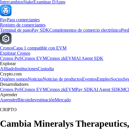
Intercambios
Stake
Examinar DApps
Pay
Para comerciantes
Registro de comerciantes
Terminal de pago
Pay SDK
Complementos de comercio electrónico
Pred
Cronos
Capa 1 compatible con EVM
Explorar Cronos
Cronos PoS
Cronos EVM
Cronos zkEVM
AI Agent SDK
Explorar
Afiliado
Instituciones
Custodia
Crypto.com
Quiénes somos
Noticias
Noticias de productos
Eventos
Empleo
Socios
Se
Desarrolladores
Cronos PoS
Cronos EVM
Cronos zkEVM
Pay SDK
AI Agent SDK
MCP
Aprender
Aprender
Bitcoin
Investigación
Mercado
CRIPTO
Cambia Mineralys Therapeutics, 