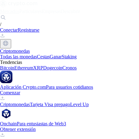
Mercados
Particulares
Empresas
Descubrir
/
Conectar
Registrarse
Criptomonedas
Todas las monedas
Cestas
Ganar
Staking
Tendencias
Bitcoin
Ethereum
XRP
Dogecoin
Cronos
Aplicación Crypto.com
Para usuarios cotidianos
Comenzar
Criptomonedas
Tarjeta Visa prepago
Level Up
Onchain
Para entusiastas de Web3
Obtener extensión