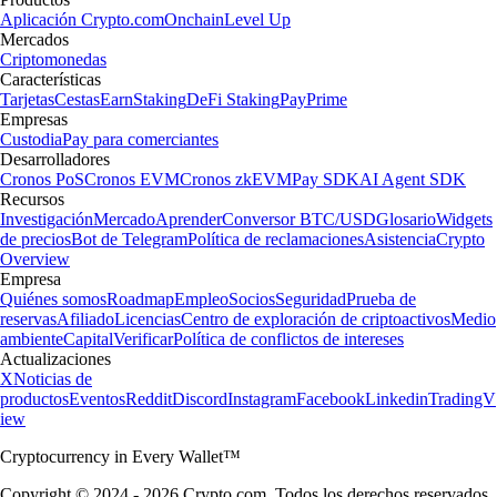
Aplicación Crypto.com
Onchain
Level Up
Mercados
Criptomonedas
Características
Tarjetas
Cestas
Earn
Staking
DeFi Staking
Pay
Prime
Empresas
Custodia
Pay para comerciantes
Desarrolladores
Cronos PoS
Cronos EVM
Cronos zkEVM
Pay SDK
AI Agent SDK
Recursos
Investigación
Mercado
Aprender
Conversor BTC/USD
Glosario
Widgets
de precios
Bot de Telegram
Política de reclamaciones
Asistencia
Crypto
Overview
Empresa
Quiénes somos
Roadmap
Empleo
Socios
Seguridad
Prueba de
reservas
Afiliado
Licencias
Centro de exploración de criptoactivos
Medio
ambiente
Capital
Verificar
Política de conflictos de intereses
Actualizaciones
X
Noticias de
productos
Eventos
Reddit
Discord
Instagram
Facebook
Linkedin
TradingV
iew
Cryptocurrency in Every Wallet™
Copyright © 2024 - 2026 Crypto.com. Todos los derechos reservados.