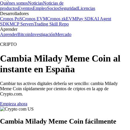
Quiénes somos
Noticias
Noticias de
productos
Eventos
Empleo
Socios
Seguridad
Licencias
Desarrolladores
Cronos PoS
Cronos EVM
Cronos zkEVM
Pay SDK
AI Agent
SDK
MCP Servers
Trading Skill Repo
Aprender
Aprender
Bitcoin
Investigación
Mercado
CRIPTO
Cambia Milady Meme Coin al
instante en España
Cambiar tus activos digitales debería ser sencillo: cambia Milady
Meme Coin rápidamente por cientos de criptos en la app de
Crypto.com.
Empieza ahora
Cambia Milady Meme Coin fácilmente