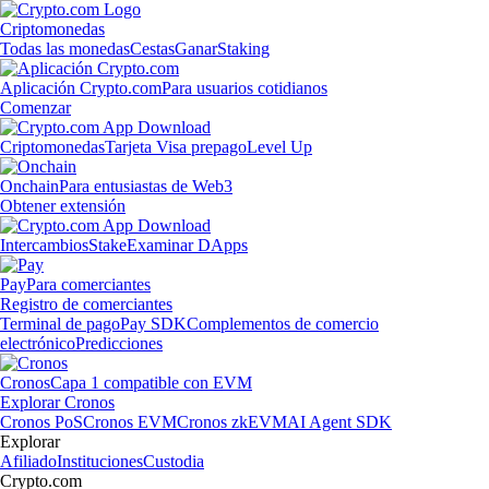
Criptomonedas
Todas las monedas
Cestas
Ganar
Staking
Aplicación Crypto.com
Para usuarios cotidianos
Comenzar
Criptomonedas
Tarjeta Visa prepago
Level Up
Onchain
Para entusiastas de Web3
Obtener extensión
Intercambios
Stake
Examinar DApps
Pay
Para comerciantes
Registro de comerciantes
Terminal de pago
Pay SDK
Complementos de comercio
electrónico
Predicciones
Cronos
Capa 1 compatible con EVM
Explorar Cronos
Cronos PoS
Cronos EVM
Cronos zkEVM
AI Agent SDK
Explorar
Afiliado
Instituciones
Custodia
Crypto.com