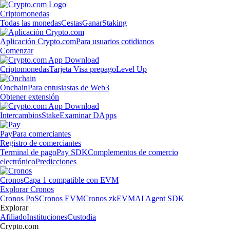
Criptomonedas
Todas las monedas
Cestas
Ganar
Staking
Aplicación Crypto.com
Para usuarios cotidianos
Comenzar
Criptomonedas
Tarjeta Visa prepago
Level Up
Onchain
Para entusiastas de Web3
Obtener extensión
Intercambios
Stake
Examinar DApps
Pay
Para comerciantes
Registro de comerciantes
Terminal de pago
Pay SDK
Complementos de comercio
electrónico
Predicciones
Cronos
Capa 1 compatible con EVM
Explorar Cronos
Cronos PoS
Cronos EVM
Cronos zkEVM
AI Agent SDK
Explorar
Afiliado
Instituciones
Custodia
Crypto.com