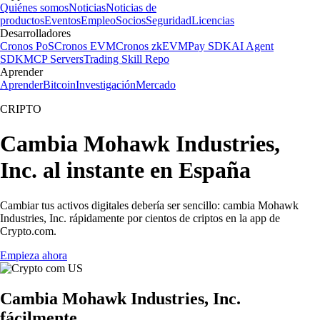
Quiénes somos
Noticias
Noticias de
productos
Eventos
Empleo
Socios
Seguridad
Licencias
Desarrolladores
Cronos PoS
Cronos EVM
Cronos zkEVM
Pay SDK
AI Agent
SDK
MCP Servers
Trading Skill Repo
Aprender
Aprender
Bitcoin
Investigación
Mercado
CRIPTO
Cambia Mohawk Industries,
Inc. al instante en España
Cambiar tus activos digitales debería ser sencillo: cambia Mohawk
Industries, Inc. rápidamente por cientos de criptos en la app de
Crypto.com.
Empieza ahora
Cambia Mohawk Industries, Inc.
fácilmente