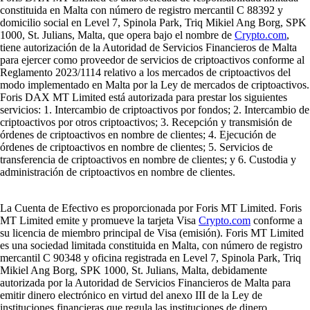
constituida en Malta con número de registro mercantil C 88392 y
domicilio social en Level 7, Spinola Park, Triq Mikiel Ang Borg, SPK
1000, St. Julians, Malta, que opera bajo el nombre de
Crypto.com
,
tiene autorización de la Autoridad de Servicios Financieros de Malta
para ejercer como proveedor de servicios de criptoactivos conforme al
Reglamento 2023/1114 relativo a los mercados de criptoactivos del
modo implementado en Malta por la Ley de mercados de criptoactivos.
Foris DAX MT Limited está autorizada para prestar los siguientes
servicios: 1. Intercambio de criptoactivos por fondos; 2. Intercambio de
criptoactivos por otros criptoactivos; 3. Recepción y transmisión de
órdenes de criptoactivos en nombre de clientes; 4. Ejecución de
órdenes de criptoactivos en nombre de clientes; 5. Servicios de
transferencia de criptoactivos en nombre de clientes; y 6. Custodia y
administración de criptoactivos en nombre de clientes.
La Cuenta de Efectivo es proporcionada por Foris MT Limited. Foris
MT Limited emite y promueve la tarjeta Visa
Crypto.com
conforme a
su licencia de miembro principal de Visa (emisión). Foris MT Limited
es una sociedad limitada constituida en Malta, con número de registro
mercantil C 90348 y oficina registrada en Level 7, Spinola Park, Triq
Mikiel Ang Borg, SPK 1000, St. Julians, Malta, debidamente
autorizada por la Autoridad de Servicios Financieros de Malta para
emitir dinero electrónico en virtud del anexo III de la Ley de
instituciones financieras que regula las instituciones de dinero