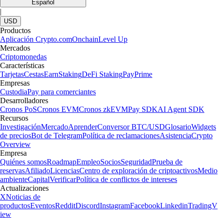
Español
|
USD
Productos
Aplicación Crypto.com
Onchain
Level Up
Mercados
Criptomonedas
Características
Tarjetas
Cestas
Earn
Staking
DeFi Staking
Pay
Prime
Empresas
Custodia
Pay para comerciantes
Desarrolladores
Cronos PoS
Cronos EVM
Cronos zkEVM
Pay SDK
AI Agent SDK
Recursos
Investigación
Mercado
Aprender
Conversor BTC/USD
Glosario
Widgets
de precios
Bot de Telegram
Política de reclamaciones
Asistencia
Crypto
Overview
Empresa
Quiénes somos
Roadmap
Empleo
Socios
Seguridad
Prueba de
reservas
Afiliado
Licencias
Centro de exploración de criptoactivos
Medio
ambiente
Capital
Verificar
Política de conflictos de intereses
Actualizaciones
X
Noticias de
productos
Eventos
Reddit
Discord
Instagram
Facebook
Linkedin
TradingV
iew