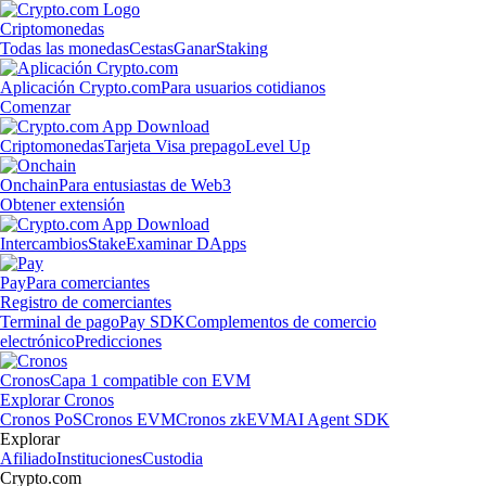
Criptomonedas
Todas las monedas
Cestas
Ganar
Staking
Aplicación Crypto.com
Para usuarios cotidianos
Comenzar
Criptomonedas
Tarjeta Visa prepago
Level Up
Onchain
Para entusiastas de Web3
Obtener extensión
Intercambios
Stake
Examinar DApps
Pay
Para comerciantes
Registro de comerciantes
Terminal de pago
Pay SDK
Complementos de comercio
electrónico
Predicciones
Cronos
Capa 1 compatible con EVM
Explorar Cronos
Cronos PoS
Cronos EVM
Cronos zkEVM
AI Agent SDK
Explorar
Afiliado
Instituciones
Custodia
Crypto.com