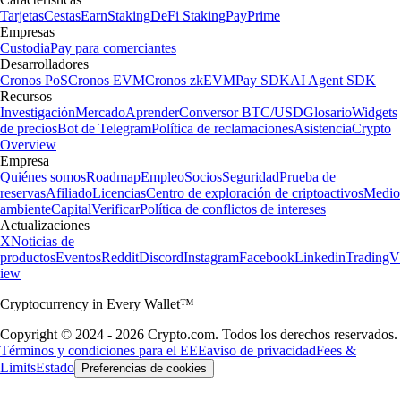
Tarjetas
Cestas
Earn
Staking
DeFi Staking
Pay
Prime
Empresas
Custodia
Pay para comerciantes
Desarrolladores
Cronos PoS
Cronos EVM
Cronos zkEVM
Pay SDK
AI Agent SDK
Recursos
Investigación
Mercado
Aprender
Conversor BTC/USD
Glosario
Widgets
de precios
Bot de Telegram
Política de reclamaciones
Asistencia
Crypto
Overview
Empresa
Quiénes somos
Roadmap
Empleo
Socios
Seguridad
Prueba de
reservas
Afiliado
Licencias
Centro de exploración de criptoactivos
Medio
ambiente
Capital
Verificar
Política de conflictos de intereses
Actualizaciones
X
Noticias de
productos
Eventos
Reddit
Discord
Instagram
Facebook
Linkedin
TradingV
iew
Cryptocurrency in Every Wallet™
Copyright © 2024 - 2026 Crypto.com. Todos los derechos reservados.
Términos y condiciones para el EEE
aviso de privacidad
Fees &
Limits
Estado
Preferencias de cookies