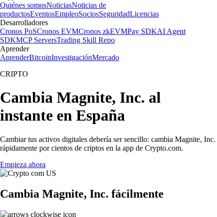
Quiénes somos
Noticias
Noticias de
productos
Eventos
Empleo
Socios
Seguridad
Licencias
Desarrolladores
Cronos PoS
Cronos EVM
Cronos zkEVM
Pay SDK
AI Agent
SDK
MCP Servers
Trading Skill Repo
Aprender
Aprender
Bitcoin
Investigación
Mercado
CRIPTO
Cambia Magnite, Inc. al
instante en España
Cambiar tus activos digitales debería ser sencillo: cambia Magnite, Inc.
rápidamente por cientos de criptos en la app de Crypto.com.
Empieza ahora
Cambia Magnite, Inc. fácilmente