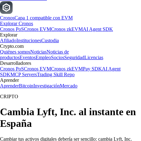
Cronos
Capa 1 compatible con EVM
Explorar Cronos
Cronos PoS
Cronos EVM
Cronos zkEVM
AI Agent SDK
Explorar
Afiliado
Instituciones
Custodia
Crypto.com
Quiénes somos
Noticias
Noticias de
productos
Eventos
Empleo
Socios
Seguridad
Licencias
Desarrolladores
Cronos PoS
Cronos EVM
Cronos zkEVM
Pay SDK
AI Agent
SDK
MCP Servers
Trading Skill Repo
Aprender
Aprender
Bitcoin
Investigación
Mercado
CRIPTO
Cambia Lyft, Inc. al instante en
España
Cambiar tus activos digitales debería ser sencillo: cambia Lyft, Inc.