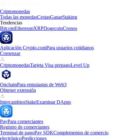
Criptomonedas
Todas las monedas
Cestas
Ganar
Staking
Tendencias
Bitcoin
Ethereum
XRP
Dogecoin
Cronos
Aplicación Crypto.com
Para usuarios cotidianos
Comenzar
Criptomonedas
Tarjeta Visa prepago
Level Up
Onchain
Para entusiastas de Web3
Obtener extensión
Intercambios
Stake
Examinar DApps
Pay
Para comerciantes
Registro de comerciantes
Terminal de pago
Pay SDK
Complementos de comercio
electrónico
Predicciones