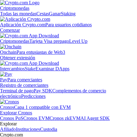
Criptomonedas
Todas las monedas
Cestas
Ganar
Staking
Aplicación Crypto.com
Para usuarios cotidianos
Comenzar
Criptomonedas
Tarjeta Visa prepago
Level Up
Onchain
Para entusiastas de Web3
Obtener extensión
Intercambios
Stake
Examinar DApps
Pay
Para comerciantes
Registro de comerciantes
Terminal de pago
Pay SDK
Complementos de comercio
electrónico
Predicciones
Cronos
Capa 1 compatible con EVM
Explorar Cronos
Cronos PoS
Cronos EVM
Cronos zkEVM
AI Agent SDK
Explorar
Afiliado
Instituciones
Custodia
Crypto.com