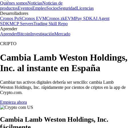
Quiénes somos
Noticias
Noticias de
productos
Eventos
Empleo
Socios
Seguridad
Licencias
Desarrolladores
Cronos PoS
Cronos EVM
Cronos zkEVM
Pay SDK
AI Agent
SDK
MCP Servers
Trading Skill Repo
Aprender
Aprender
Bitcoin
Investigación
Mercado
CRIPTO
Cambia Lamb Weston Holdings,
Inc. al instante en España
Cambiar tus activos digitales debería ser sencillo: cambia Lamb
Weston Holdings, Inc. rápidamente por cientos de criptos en la app de
Crypto.com.
Empieza ahora
Cambia Lamb Weston Holdings, Inc.
fácilmente