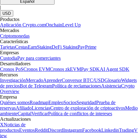
Español
|
USD
Productos
Aplicación Crypto.com
Onchain
Level Up
Mercados
Criptomonedas
Características
Tarjetas
Cestas
Earn
Staking
DeFi Staking
Pay
Prime
Empresas
Custodia
Pay para comerciantes
Desarrolladores
Cronos PoS
Cronos EVM
Cronos zkEVM
Pay SDK
AI Agent SDK
Recursos
Investigación
Mercado
Aprender
Conversor BTC/USD
Glosario
Widgets
de precios
Bot de Telegram
Política de reclamaciones
Asistencia
Crypto
Overview
Empresa
Quiénes somos
Roadmap
Empleo
Socios
Seguridad
Prueba de
reservas
Afiliado
Licencias
Centro de exploración de criptoactivos
Medio
ambiente
Capital
Verificar
Política de conflictos de intereses
Actualizaciones
X
Noticias de
productos
Eventos
Reddit
Discord
Instagram
Facebook
Linkedin
TradingV
iew