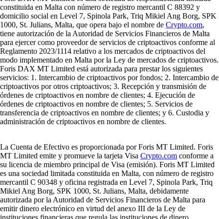
constituida en Malta con número de registro mercantil C 88392 y
domicilio social en Level 7, Spinola Park, Triq Mikiel Ang Borg, SPK
1000, St. Julians, Malta, que opera bajo el nombre de
Crypto.com
,
tiene autorización de la Autoridad de Servicios Financieros de Malta
para ejercer como proveedor de servicios de criptoactivos conforme al
Reglamento 2023/1114 relativo a los mercados de criptoactivos del
modo implementado en Malta por la Ley de mercados de criptoactivos.
Foris DAX MT Limited está autorizada para prestar los siguientes
servicios: 1. Intercambio de criptoactivos por fondos; 2. Intercambio de
criptoactivos por otros criptoactivos; 3. Recepción y transmisión de
órdenes de criptoactivos en nombre de clientes; 4. Ejecución de
órdenes de criptoactivos en nombre de clientes; 5. Servicios de
transferencia de criptoactivos en nombre de clientes; y 6. Custodia y
administración de criptoactivos en nombre de clientes.
La Cuenta de Efectivo es proporcionada por Foris MT Limited. Foris
MT Limited emite y promueve la tarjeta Visa
Crypto.com
conforme a
su licencia de miembro principal de Visa (emisión). Foris MT Limited
es una sociedad limitada constituida en Malta, con número de registro
mercantil C 90348 y oficina registrada en Level 7, Spinola Park, Triq
Mikiel Ang Borg, SPK 1000, St. Julians, Malta, debidamente
autorizada por la Autoridad de Servicios Financieros de Malta para
emitir dinero electrónico en virtud del anexo III de la Ley de
instituciones financieras que regula las instituciones de dinero