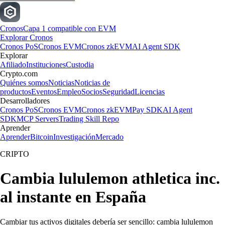
Cronos
Capa 1 compatible con EVM
Explorar Cronos
Cronos PoS
Cronos EVM
Cronos zkEVM
AI Agent SDK
Explorar
Afiliado
Instituciones
Custodia
Crypto.com
Quiénes somos
Noticias
Noticias de
productos
Eventos
Empleo
Socios
Seguridad
Licencias
Desarrolladores
Cronos PoS
Cronos EVM
Cronos zkEVM
Pay SDK
AI Agent
SDK
MCP Servers
Trading Skill Repo
Aprender
Aprender
Bitcoin
Investigación
Mercado
CRIPTO
Cambia lululemon athletica inc.
al instante en España
Cambiar tus activos digitales debería ser sencillo: cambia lululemon