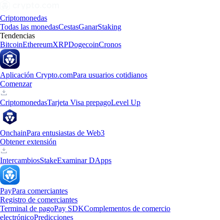
Criptomonedas
Todas las monedas
Cestas
Ganar
Staking
Tendencias
Bitcoin
Ethereum
XRP
Dogecoin
Cronos
Aplicación Crypto.com
Para usuarios cotidianos
Comenzar
Criptomonedas
Tarjeta Visa prepago
Level Up
Onchain
Para entusiastas de Web3
Obtener extensión
Intercambios
Stake
Examinar DApps
Pay
Para comerciantes
Registro de comerciantes
Terminal de pago
Pay SDK
Complementos de comercio
electrónico
Predicciones