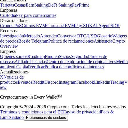
Tarjetas
Cestas
Earn
Staking
DeFi Staking
Pay
Prime
Empresas
Custodia
Pay para comerciantes
Desarrolladores
Cronos PoS
Cronos EVM
Cronos zkEVM
Pay SDK
AI Agent SDK
Recursos
Investigación
Mercado
Aprender
Conversor BTC/USD
Glosario
Widgets
de precios
Bot de Telegram
Política de reclamaciones
Asistencia
Crypto
Overview
Empresa
Quiénes somos
Roadmap
Empleo
Socios
Seguridad
Prueba de
reservas
Afiliado
Licencias
Centro de exploración de criptoactivos
Medio
ambiente
Capital
Verificar
Política de conflictos de intereses
Actualizaciones
X
Noticias de
productos
Eventos
Reddit
Discord
Instagram
Facebook
Linkedin
TradingV
iew
Cryptocurrency in Every Wallet™
Copyright © 2024 - 2026 Crypto.com. Todos los derechos reservados.
Términos y condiciones para el EEE
aviso de privacidad
Fees &
Limits
Estado
Preferencias de cookies