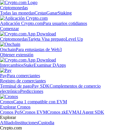
Criptomonedas
Todas las monedas
Cestas
Ganar
Staking
Aplicación Crypto.com
Para usuarios cotidianos
Comenzar
Criptomonedas
Tarjeta Visa prepago
Level Up
Onchain
Para entusiastas de Web3
Obtener extensión
Intercambios
Stake
Examinar DApps
Pay
Para comerciantes
Registro de comerciantes
Terminal de pago
Pay SDK
Complementos de comercio
electrónico
Predicciones
Cronos
Capa 1 compatible con EVM
Explorar Cronos
Cronos PoS
Cronos EVM
Cronos zkEVM
AI Agent SDK
Explorar
Afiliado
Instituciones
Custodia
Crypto.com