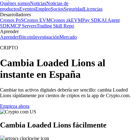
Quiénes somos
Noticias
Noticias de
productos
Eventos
Empleo
Socios
Seguridad
Licencias
Desarrolladores
Cronos PoS
Cronos EVM
Cronos zkEVM
Pay SDK
AI Agent
SDK
MCP Servers
Trading Skill Repo
Aprender
Aprender
Bitcoin
Investigación
Mercado
CRIPTO
Cambia Loaded Lions al
instante en España
Cambiar tus activos digitales debería ser sencillo: cambia Loaded
Lions rápidamente por cientos de criptos en la app de Crypto.com.
Empieza ahora
Cambia Loaded Lions fácilmente