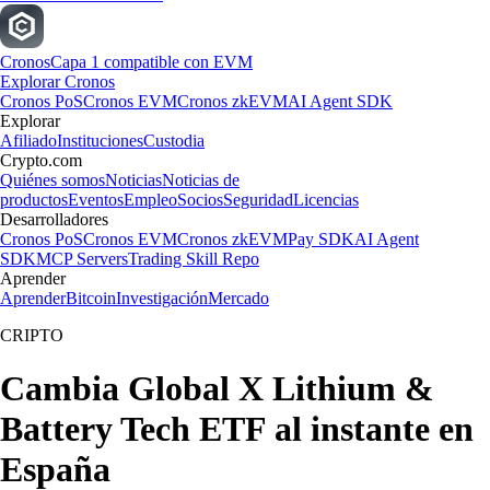
Cronos
Capa 1 compatible con EVM
Explorar Cronos
Cronos PoS
Cronos EVM
Cronos zkEVM
AI Agent SDK
Explorar
Afiliado
Instituciones
Custodia
Crypto.com
Quiénes somos
Noticias
Noticias de
productos
Eventos
Empleo
Socios
Seguridad
Licencias
Desarrolladores
Cronos PoS
Cronos EVM
Cronos zkEVM
Pay SDK
AI Agent
SDK
MCP Servers
Trading Skill Repo
Aprender
Aprender
Bitcoin
Investigación
Mercado
CRIPTO
Cambia Global X Lithium &
Battery Tech ETF al instante en
España