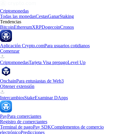
Criptomonedas
Todas las monedas
Cestas
Ganar
Staking
Tendencias
Bitcoin
Ethereum
XRP
Dogecoin
Cronos
Aplicación Crypto.com
Para usuarios cotidianos
Comenzar
Criptomonedas
Tarjeta Visa prepago
Level Up
Onchain
Para entusiastas de Web3
Obtener extensión
Intercambios
Stake
Examinar DApps
Pay
Para comerciantes
Registro de comerciantes
Terminal de pago
Pay SDK
Complementos de comercio
electrónico
Predicciones