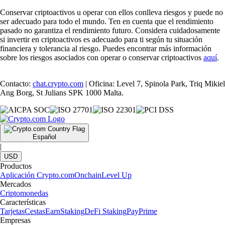
Conservar criptoactivos u operar con ellos conlleva riesgos y puede no
ser adecuado para todo el mundo. Ten en cuenta que el rendimiento
pasado no garantiza el rendimiento futuro. Considera cuidadosamente
si invertir en criptoactivos es adecuado para ti según tu situación
financiera y tolerancia al riesgo. Puedes encontrar más información
sobre los riesgos asociados con operar o conservar criptoactivos
aquí
.
Contacto:
chat.crypto.com
| Oficina: Level 7, Spinola Park, Triq Mikiel
Ang Borg, St Julians SPK 1000 Malta.
Español
|
USD
Productos
Aplicación Crypto.com
Onchain
Level Up
Mercados
Criptomonedas
Características
Tarjetas
Cestas
Earn
Staking
DeFi Staking
Pay
Prime
Empresas