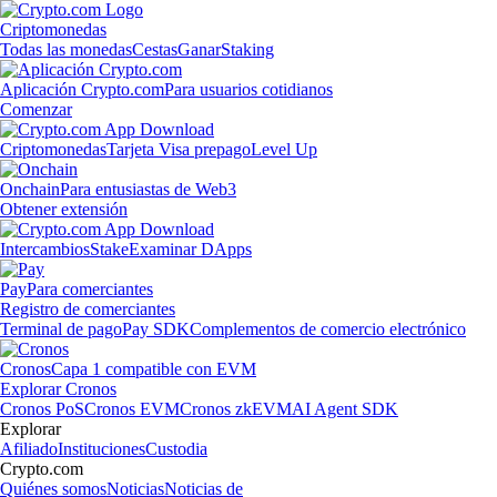
Criptomonedas
Todas las monedas
Cestas
Ganar
Staking
Aplicación Crypto.com
Para usuarios cotidianos
Comenzar
Criptomonedas
Tarjeta Visa prepago
Level Up
Onchain
Para entusiastas de Web3
Obtener extensión
Intercambios
Stake
Examinar DApps
Pay
Para comerciantes
Registro de comerciantes
Terminal de pago
Pay SDK
Complementos de comercio electrónico
Cronos
Capa 1 compatible con EVM
Explorar Cronos
Cronos PoS
Cronos EVM
Cronos zkEVM
AI Agent SDK
Explorar
Afiliado
Instituciones
Custodia
Crypto.com
Quiénes somos
Noticias
Noticias de