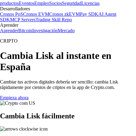
productos
Eventos
Empleo
Socios
Seguridad
Licencias
Desarrolladores
Cronos PoS
Cronos EVM
Cronos zkEVM
Pay SDK
AI Agent
SDK
MCP Servers
Trading Skill Repo
Aprender
Aprender
Bitcoin
Investigación
Mercado
CRIPTO
Cambia Lisk al instante en
España
Cambiar tus activos digitales debería ser sencillo: cambia Lisk
rápidamente por cientos de criptos en la app de Crypto.com.
Empieza ahora
Cambia Lisk fácilmente