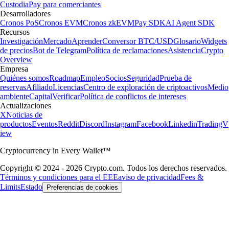
Custodia
Pay para comerciantes
Desarrolladores
Cronos PoS
Cronos EVM
Cronos zkEVM
Pay SDK
AI Agent SDK
Recursos
Investigación
Mercado
Aprender
Conversor BTC/USD
Glosario
Widgets
de precios
Bot de Telegram
Política de reclamaciones
Asistencia
Crypto
Overview
Empresa
Quiénes somos
Roadmap
Empleo
Socios
Seguridad
Prueba de
reservas
Afiliado
Licencias
Centro de exploración de criptoactivos
Medio
ambiente
Capital
Verificar
Política de conflictos de intereses
Actualizaciones
X
Noticias de
productos
Eventos
Reddit
Discord
Instagram
Facebook
Linkedin
TradingV
iew
Cryptocurrency in Every Wallet™
Copyright © 2024 - 2026 Crypto.com. Todos los derechos reservados.
Términos y condiciones para el EEE
aviso de privacidad
Fees &
Limits
Estado
Preferencias de cookies