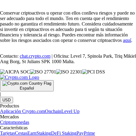
Conservar criptoactivos u operar con ellos conlleva riesgos y puede no
ser adecuado para todo el mundo. Ten en cuenta que el rendimiento
pasado no garantiza el rendimiento futuro. Considera cuidadosamente
si invertir en criptoactivos es adecuado para ti según tu situación
financiera y tolerancia al riesgo. Puedes encontrar más información
sobre los riesgos asociados con operar o conservar criptoactivos
aquí
.
Contacto:
chat.crypto.com
| Oficina: Level 7, Spinola Park, Triq Mikiel
Ang Borg, St Julians SPK 1000 Malta.
Español
|
USD
Productos
Aplicación Crypto.com
Onchain
Level Up
Mercados
Criptomonedas
Características
Tarjetas
Cestas
Earn
Staking
DeFi Staking
Pay
Prime