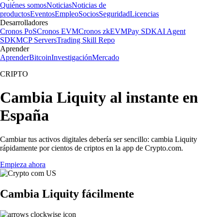
Quiénes somos
Noticias
Noticias de
productos
Eventos
Empleo
Socios
Seguridad
Licencias
Desarrolladores
Cronos PoS
Cronos EVM
Cronos zkEVM
Pay SDK
AI Agent
SDK
MCP Servers
Trading Skill Repo
Aprender
Aprender
Bitcoin
Investigación
Mercado
CRIPTO
Cambia Liquity al instante en
España
Cambiar tus activos digitales debería ser sencillo: cambia Liquity
rápidamente por cientos de criptos en la app de Crypto.com.
Empieza ahora
Cambia Liquity fácilmente