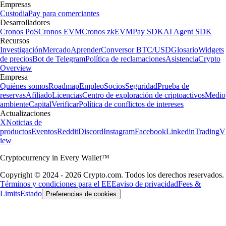
Empresas
Custodia
Pay para comerciantes
Desarrolladores
Cronos PoS
Cronos EVM
Cronos zkEVM
Pay SDK
AI Agent SDK
Recursos
Investigación
Mercado
Aprender
Conversor BTC/USD
Glosario
Widgets
de precios
Bot de Telegram
Política de reclamaciones
Asistencia
Crypto
Overview
Empresa
Quiénes somos
Roadmap
Empleo
Socios
Seguridad
Prueba de
reservas
Afiliado
Licencias
Centro de exploración de criptoactivos
Medio
ambiente
Capital
Verificar
Política de conflictos de intereses
Actualizaciones
X
Noticias de
productos
Eventos
Reddit
Discord
Instagram
Facebook
Linkedin
TradingV
iew
Cryptocurrency in Every Wallet™
Copyright © 2024 - 2026 Crypto.com. Todos los derechos reservados.
Términos y condiciones para el EEE
aviso de privacidad
Fees &
Limits
Estado
Preferencias de cookies