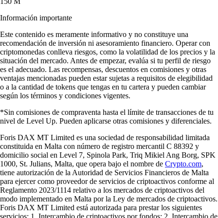
150 M
Información importante
Este contenido es meramente informativo y no constituye una
recomendación de inversión ni asesoramiento financiero. Operar con
criptomonedas conlleva riesgos, como la volatilidad de los precios y la
situación del mercado. Antes de empezar, evalúa si tu perfil de riesgo
es el adecuado. Las recompensas, descuentos en comisiones y otras
ventajas mencionadas pueden estar sujetas a requisitos de elegibilidad
o a la cantidad de tokens que tengas en tu cartera y pueden cambiar
según los términos y condiciones vigentes.
*Sin comisiones de compraventa hasta el límite de transacciones de tu
nivel de Level Up. Pueden aplicarse otras comisiones y diferenciales.
Foris DAX MT Limited es una sociedad de responsabilidad limitada
constituida en Malta con número de registro mercantil C 88392 y
domicilio social en Level 7, Spinola Park, Triq Mikiel Ang Borg, SPK
1000, St. Julians, Malta, que opera bajo el nombre de
Crypto.com
,
tiene autorización de la Autoridad de Servicios Financieros de Malta
para ejercer como proveedor de servicios de criptoactivos conforme al
Reglamento 2023/1114 relativo a los mercados de criptoactivos del
modo implementado en Malta por la Ley de mercados de criptoactivos.
Foris DAX MT Limited está autorizada para prestar los siguientes
servicios: 1. Intercambio de criptoactivos por fondos; 2. Intercambio de