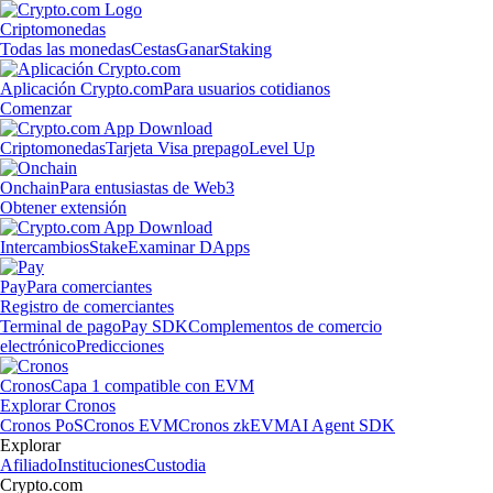
Criptomonedas
Todas las monedas
Cestas
Ganar
Staking
Aplicación Crypto.com
Para usuarios cotidianos
Comenzar
Criptomonedas
Tarjeta Visa prepago
Level Up
Onchain
Para entusiastas de Web3
Obtener extensión
Intercambios
Stake
Examinar DApps
Pay
Para comerciantes
Registro de comerciantes
Terminal de pago
Pay SDK
Complementos de comercio
electrónico
Predicciones
Cronos
Capa 1 compatible con EVM
Explorar Cronos
Cronos PoS
Cronos EVM
Cronos zkEVM
AI Agent SDK
Explorar
Afiliado
Instituciones
Custodia
Crypto.com