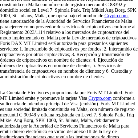
constituida en Malta con número de registro mercantil C 88392 y
domicilio social en Level 7, Spinola Park, Triq Mikiel Ang Borg, SPK
1000, St. Julians, Malta, que opera bajo el nombre de
Crypto.com
,
tiene autorización de la Autoridad de Servicios Financieros de Malta
para ejercer como proveedor de servicios de criptoactivos conforme al
Reglamento 2023/1114 relativo a los mercados de criptoactivos del
modo implementado en Malta por la Ley de mercados de criptoactivos.
Foris DAX MT Limited está autorizada para prestar los siguientes
servicios: 1. Intercambio de criptoactivos por fondos; 2. Intercambio de
criptoactivos por otros criptoactivos; 3. Recepción y transmisión de
órdenes de criptoactivos en nombre de clientes; 4. Ejecución de
órdenes de criptoactivos en nombre de clientes; 5. Servicios de
transferencia de criptoactivos en nombre de clientes; y 6. Custodia y
administración de criptoactivos en nombre de clientes.
La Cuenta de Efectivo es proporcionada por Foris MT Limited. Foris
MT Limited emite y promueve la tarjeta Visa
Crypto.com
conforme a
su licencia de miembro principal de Visa (emisión). Foris MT Limited
es una sociedad limitada constituida en Malta, con número de registro
mercantil C 90348 y oficina registrada en Level 7, Spinola Park, Triq
Mikiel Ang Borg, SPK 1000, St. Julians, Malta, debidamente
autorizada por la Autoridad de Servicios Financieros de Malta para
emitir dinero electrónico en virtud del anexo III de la Ley de
instituciones financieras que regula las instituciones de dinero