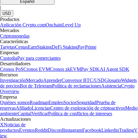
Español
|
USD
Productos
Aplicación Crypto.com
Onchain
Level Up
Mercados
Criptomonedas
Características
Tarjetas
Cestas
Earn
Staking
DeFi Staking
Pay
Prime
Empresas
Custodia
Pay para comerciantes
Desarrolladores
Cronos PoS
Cronos EVM
Cronos zkEVM
Pay SDK
AI Agent SDK
Recursos
Investigación
Mercado
Aprender
Conversor BTC/USD
Glosario
Widgets
de precios
Bot de Telegram
Política de reclamaciones
Asistencia
Crypto
Overview
Empresa
Quiénes somos
Roadmap
Empleo
Socios
Seguridad
Prueba de
reservas
Afiliado
Licencias
Centro de exploración de criptoactivos
Medio
ambiente
Capital
Verificar
Política de conflictos de intereses
Actualizaciones
X
Noticias de
productos
Eventos
Reddit
Discord
Instagram
Facebook
Linkedin
TradingV
iew