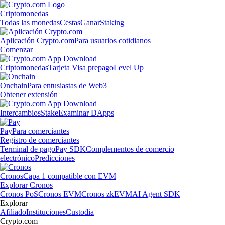
Criptomonedas
Todas las monedas
Cestas
Ganar
Staking
Aplicación Crypto.com
Para usuarios cotidianos
Comenzar
Criptomonedas
Tarjeta Visa prepago
Level Up
Onchain
Para entusiastas de Web3
Obtener extensión
Intercambios
Stake
Examinar DApps
Pay
Para comerciantes
Registro de comerciantes
Terminal de pago
Pay SDK
Complementos de comercio
electrónico
Predicciones
Cronos
Capa 1 compatible con EVM
Explorar Cronos
Cronos PoS
Cronos EVM
Cronos zkEVM
AI Agent SDK
Explorar
Afiliado
Instituciones
Custodia
Crypto.com