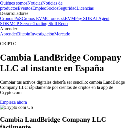
Quiénes somos
Noticias
Noticias de
productos
Eventos
Empleo
Socios
Seguridad
Licencias
Desarrolladores
Cronos PoS
Cronos EVM
Cronos zkEVM
Pay SDK
AI Agent
SDK
MCP Servers
Trading Skill Repo
Aprender
Aprender
Bitcoin
Investigación
Mercado
CRIPTO
Cambia LandBridge Company
LLC al instante en España
Cambiar tus activos digitales debería ser sencillo: cambia LandBridge
Company LLC rápidamente por cientos de criptos en la app de
Crypto.com.
Empieza ahora
Cambia LandBridge Company LLC
fácilmente