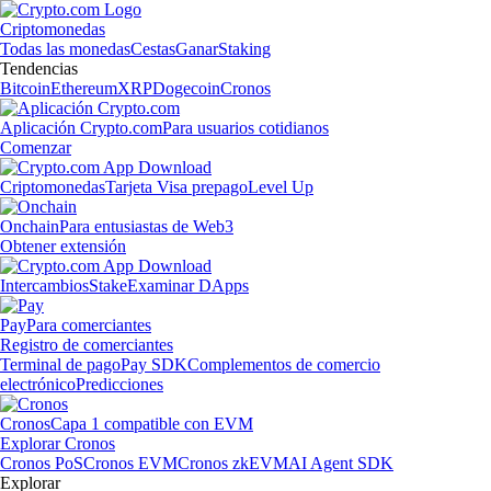
Criptomonedas
Todas las monedas
Cestas
Ganar
Staking
Tendencias
Bitcoin
Ethereum
XRP
Dogecoin
Cronos
Aplicación Crypto.com
Para usuarios cotidianos
Comenzar
Criptomonedas
Tarjeta Visa prepago
Level Up
Onchain
Para entusiastas de Web3
Obtener extensión
Intercambios
Stake
Examinar DApps
Pay
Para comerciantes
Registro de comerciantes
Terminal de pago
Pay SDK
Complementos de comercio
electrónico
Predicciones
Cronos
Capa 1 compatible con EVM
Explorar Cronos
Cronos PoS
Cronos EVM
Cronos zkEVM
AI Agent SDK
Explorar