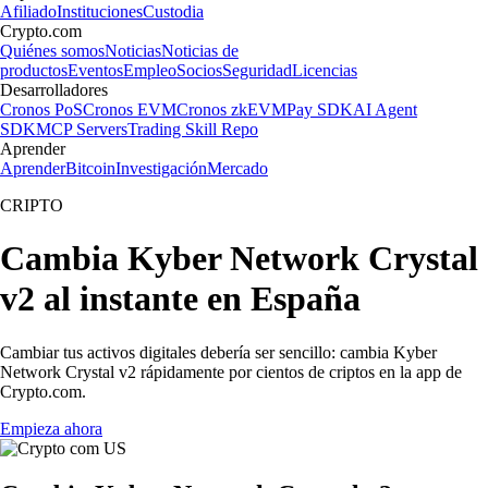
Afiliado
Instituciones
Custodia
Crypto.com
Quiénes somos
Noticias
Noticias de
productos
Eventos
Empleo
Socios
Seguridad
Licencias
Desarrolladores
Cronos PoS
Cronos EVM
Cronos zkEVM
Pay SDK
AI Agent
SDK
MCP Servers
Trading Skill Repo
Aprender
Aprender
Bitcoin
Investigación
Mercado
CRIPTO
Cambia Kyber Network Crystal
v2 al instante en España
Cambiar tus activos digitales debería ser sencillo: cambia Kyber
Network Crystal v2 rápidamente por cientos de criptos en la app de
Crypto.com.
Empieza ahora