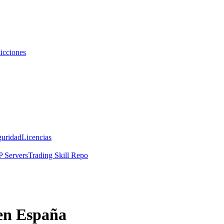
icciones
guridad
Licencias
 Servers
Trading Skill Repo
 en España