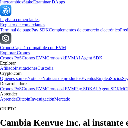
Intercambios
Stake
Examinar DApps
Pay
Para comerciantes
Registro de comerciantes
Terminal de pago
Pay SDK
Complementos de comercio electrónico
Pred
Cronos
Capa 1 compatible con EVM
Explorar Cronos
Cronos PoS
Cronos EVM
Cronos zkEVM
AI Agent SDK
Explorar
Afiliado
Instituciones
Custodia
Crypto.com
Quiénes somos
Noticias
Noticias de productos
Eventos
Empleo
Socios
Se
Desarrolladores
Cronos PoS
Cronos EVM
Cronos zkEVM
Pay SDK
AI Agent SDK
MCP
Aprender
Aprender
Bitcoin
Investigación
Mercado
CRIPTO
Cambia Kenvue Inc. al instante