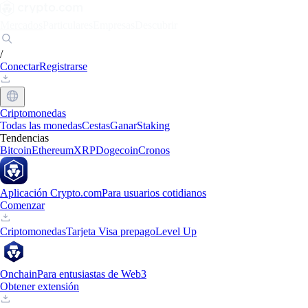
Mercados
Particulares
Empresas
Descubrir
/
Conectar
Registrarse
Criptomonedas
Todas las monedas
Cestas
Ganar
Staking
Tendencias
Bitcoin
Ethereum
XRP
Dogecoin
Cronos
Aplicación Crypto.com
Para usuarios cotidianos
Comenzar
Criptomonedas
Tarjeta Visa prepago
Level Up
Onchain
Para entusiastas de Web3
Obtener extensión