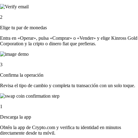
2
Elige tu par de monedas
Entra en «Operar», pulsa «Comprar» o «Vender» y elige Kinross Gold
Corporation y la cripto o dinero fiat que prefieras.
3
Confirma la operación
Revisa el tipo de cambio y completa tu transacción con un solo toque.
1
Descarga la app
Obtén la app de Crypto.com y verifica tu identidad en minutos
directamente desde tu móvil.