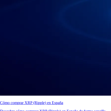
Cómo comprar XRP (Ripple) en España