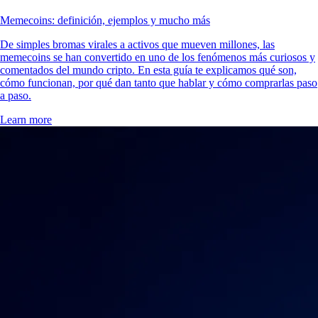
Memecoins: definición, ejemplos y mucho más
De simples bromas virales a activos que mueven millones, las
memecoins se han convertido en uno de los fenómenos más curiosos y
comentados del mundo cripto. En esta guía te explicamos qué son,
cómo funcionan, por qué dan tanto que hablar y cómo comprarlas paso
a paso.
Learn more