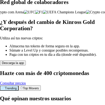
Red global de colaboradores
¿Y después del cambio de Kinross Gold
Corporation?
Utiliza así tus nuevas criptos:
Almacena tus tokens de forma segura en la app.
Súmate a Level Up y consigue posibles recompensas.
Paga con tus criptos en tu día a día (donde esté disponible).
Descarga la app
Hazte con más de 400 criptomonedas
Consultar precios
Trending
Top Movers
Qué opinan nuestros usuarios