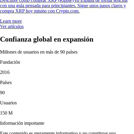
Descubre cómo comprar XRP (Ripple) en España de forma sencilla
con una guía pensada para principiantes. Sigue unos pasos claros y
compra XRP hoy mismo con Crypto.com.
Learn more
Ver artículos
Confianza global en expansión
Millones de usuarios en más de 90 países
Fundación
2016
Países
90
Usuarios
150 M
Información importante
Este contenido es meramente informativo y no constituye una