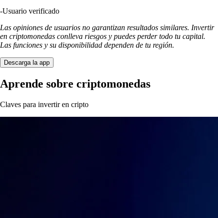
-
Usuario verificado
Las opiniones de usuarios no garantizan resultados similares. Invertir
en criptomonedas conlleva riesgos y puedes perder todo tu capital.
Las funciones y su disponibilidad dependen de tu región.
Descarga la app
Aprende sobre criptomonedas
Claves para invertir en cripto