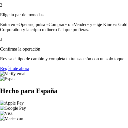
2
Elige tu par de monedas
Entra en «Operar», pulsa «Comprar» o «Vender» y elige Kinross Gold
Corporation y la cripto o dinero fiat que prefieras.
3
Confirma la operación
Revisa el tipo de cambio y completa tu transacción con un solo toque.
Regístrate ahora
Hecho para España