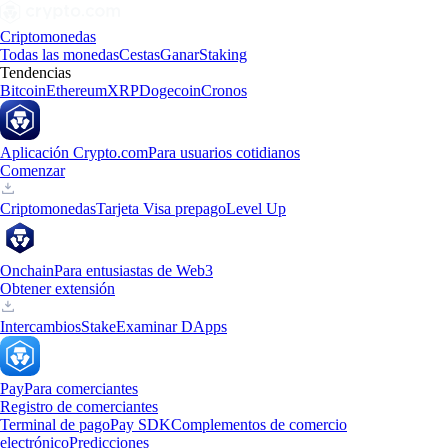
Criptomonedas
Todas las monedas
Cestas
Ganar
Staking
Tendencias
Bitcoin
Ethereum
XRP
Dogecoin
Cronos
Aplicación Crypto.com
Para usuarios cotidianos
Comenzar
Criptomonedas
Tarjeta Visa prepago
Level Up
Onchain
Para entusiastas de Web3
Obtener extensión
Intercambios
Stake
Examinar DApps
Pay
Para comerciantes
Registro de comerciantes
Terminal de pago
Pay SDK
Complementos de comercio
electrónico
Predicciones