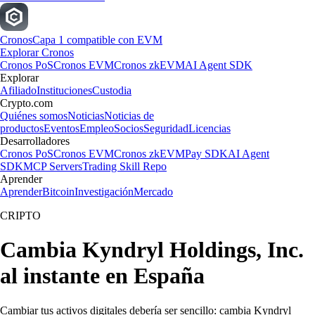
Cronos
Capa 1 compatible con EVM
Explorar Cronos
Cronos PoS
Cronos EVM
Cronos zkEVM
AI Agent SDK
Explorar
Afiliado
Instituciones
Custodia
Crypto.com
Quiénes somos
Noticias
Noticias de
productos
Eventos
Empleo
Socios
Seguridad
Licencias
Desarrolladores
Cronos PoS
Cronos EVM
Cronos zkEVM
Pay SDK
AI Agent
SDK
MCP Servers
Trading Skill Repo
Aprender
Aprender
Bitcoin
Investigación
Mercado
CRIPTO
Cambia Kyndryl Holdings, Inc.
al instante en España
Cambiar tus activos digitales debería ser sencillo: cambia Kyndryl