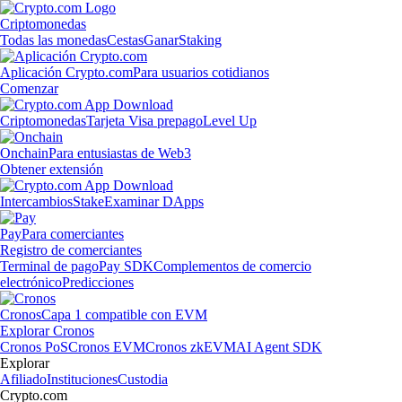
Criptomonedas
Todas las monedas
Cestas
Ganar
Staking
Aplicación Crypto.com
Para usuarios cotidianos
Comenzar
Criptomonedas
Tarjeta Visa prepago
Level Up
Onchain
Para entusiastas de Web3
Obtener extensión
Intercambios
Stake
Examinar DApps
Pay
Para comerciantes
Registro de comerciantes
Terminal de pago
Pay SDK
Complementos de comercio
electrónico
Predicciones
Cronos
Capa 1 compatible con EVM
Explorar Cronos
Cronos PoS
Cronos EVM
Cronos zkEVM
AI Agent SDK
Explorar
Afiliado
Instituciones
Custodia
Crypto.com