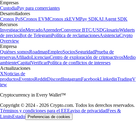
Empresas
Custodia
Pay para comerciantes
Desarrolladores
Cronos PoS
Cronos EVM
Cronos zkEVM
Pay SDK
AI Agent SDK
Recursos
Investigación
Mercado
Aprender
Conversor BTC/USD
Glosario
Widgets
de precios
Bot de Telegram
Política de reclamaciones
Asistencia
Crypto
Overview
Empresa
Quiénes somos
Roadmap
Empleo
Socios
Seguridad
Prueba de
reservas
Afiliado
Licencias
Centro de exploración de criptoactivos
Medio
ambiente
Capital
Verificar
Política de conflictos de intereses
Actualizaciones
X
Noticias de
productos
Eventos
Reddit
Discord
Instagram
Facebook
Linkedin
TradingV
iew
Cryptocurrency in Every Wallet™
Copyright © 2024 - 2026 Crypto.com. Todos los derechos reservados.
Términos y condiciones para el EEE
aviso de privacidad
Fees &
Limits
Estado
Preferencias de cookies