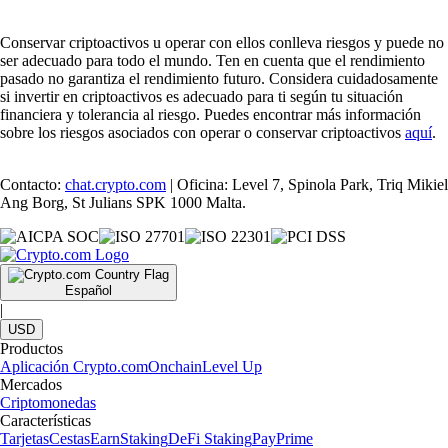
Conservar criptoactivos u operar con ellos conlleva riesgos y puede no
ser adecuado para todo el mundo. Ten en cuenta que el rendimiento
pasado no garantiza el rendimiento futuro. Considera cuidadosamente
si invertir en criptoactivos es adecuado para ti según tu situación
financiera y tolerancia al riesgo. Puedes encontrar más información
sobre los riesgos asociados con operar o conservar criptoactivos
aquí
.
Contacto:
chat.crypto.com
| Oficina: Level 7, Spinola Park, Triq Mikiel
Ang Borg, St Julians SPK 1000 Malta.
Español
|
USD
Productos
Aplicación Crypto.com
Onchain
Level Up
Mercados
Criptomonedas
Características
Tarjetas
Cestas
Earn
Staking
DeFi Staking
Pay
Prime