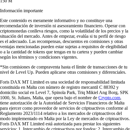
150 M
Información importante
Este contenido es meramente informativo y no constituye una
recomendación de inversión ni asesoramiento financiero. Operar con
criptomonedas conlleva riesgos, como la volatilidad de los precios y la
situación del mercado. Antes de empezar, evalúa si tu perfil de riesgo
es el adecuado. Las recompensas, descuentos en comisiones y otras
ventajas mencionadas pueden estar sujetas a requisitos de elegibilidad
o a la cantidad de tokens que tengas en tu cartera y pueden cambiar
según los términos y condiciones vigentes.
*Sin comisiones de compraventa hasta el límite de transacciones de tu
nivel de Level Up. Pueden aplicarse otras comisiones y diferenciales.
Foris DAX MT Limited es una sociedad de responsabilidad limitada
constituida en Malta con número de registro mercantil C 88392 y
domicilio social en Level 7, Spinola Park, Triq Mikiel Ang Borg, SPK
1000, St. Julians, Malta, que opera bajo el nombre de
Crypto.com
,
tiene autorización de la Autoridad de Servicios Financieros de Malta
para ejercer como proveedor de servicios de criptoactivos conforme al
Reglamento 2023/1114 relativo a los mercados de criptoactivos del
modo implementado en Malta por la Ley de mercados de criptoactivos.
Foris DAX MT Limited está autorizada para prestar los siguientes
servicios: 1. Intercambio de criptoactivos por fondos; 2. Intercambio de