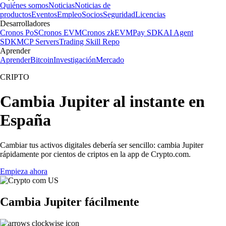
Quiénes somos
Noticias
Noticias de
productos
Eventos
Empleo
Socios
Seguridad
Licencias
Desarrolladores
Cronos PoS
Cronos EVM
Cronos zkEVM
Pay SDK
AI Agent
SDK
MCP Servers
Trading Skill Repo
Aprender
Aprender
Bitcoin
Investigación
Mercado
CRIPTO
Cambia Jupiter al instante en
España
Cambiar tus activos digitales debería ser sencillo: cambia Jupiter
rápidamente por cientos de criptos en la app de Crypto.com.
Empieza ahora
Cambia Jupiter fácilmente