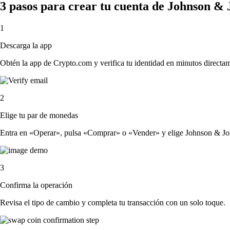
3 pasos para crear tu cuenta de Johnson &
1
Descarga la app
Obtén la app de Crypto.com y verifica tu identidad en minutos directa
2
Elige tu par de monedas
Entra en «Operar», pulsa «Comprar» o «Vender» y elige Johnson & Johns
3
Confirma la operación
Revisa el tipo de cambio y completa tu transacción con un solo toque.