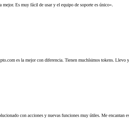
la mejor. Es muy fácil de usar y el equipo de soporte es único».
.com es la mejor con diferencia. Tienen muchísimos tokens. Llevo ya 4
lucionado con acciones y nuevas funciones muy útiles. Me encantan esta