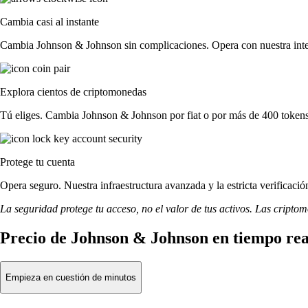
Cambia casi al instante
Cambia Johnson & Johnson sin complicaciones. Opera con nuestra interf
Explora cientos de criptomonedas
Tú eliges. Cambia Johnson & Johnson por fiat o por más de 400 tokens
Protege tu cuenta
Opera seguro. Nuestra infraestructura avanzada y la estricta verificac
La seguridad protege tu acceso, no el valor de tus activos. Las cripto
Precio de Johnson & Johnson en tiempo rea
Empieza en cuestión de minutos