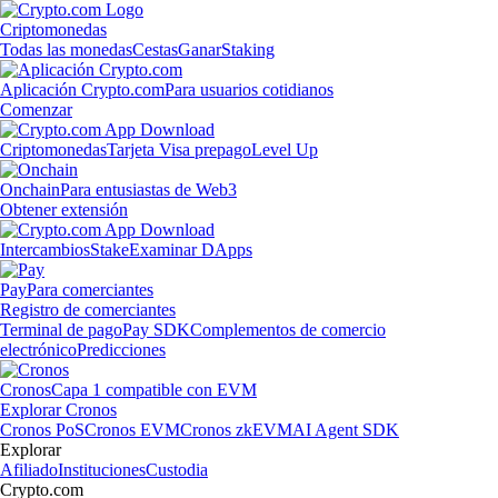
Criptomonedas
Todas las monedas
Cestas
Ganar
Staking
Aplicación Crypto.com
Para usuarios cotidianos
Comenzar
Criptomonedas
Tarjeta Visa prepago
Level Up
Onchain
Para entusiastas de Web3
Obtener extensión
Intercambios
Stake
Examinar DApps
Pay
Para comerciantes
Registro de comerciantes
Terminal de pago
Pay SDK
Complementos de comercio
electrónico
Predicciones
Cronos
Capa 1 compatible con EVM
Explorar Cronos
Cronos PoS
Cronos EVM
Cronos zkEVM
AI Agent SDK
Explorar
Afiliado
Instituciones
Custodia
Crypto.com