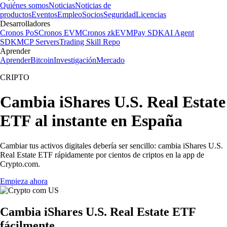
Quiénes somos
Noticias
Noticias de
productos
Eventos
Empleo
Socios
Seguridad
Licencias
Desarrolladores
Cronos PoS
Cronos EVM
Cronos zkEVM
Pay SDK
AI Agent
SDK
MCP Servers
Trading Skill Repo
Aprender
Aprender
Bitcoin
Investigación
Mercado
CRIPTO
Cambia iShares U.S. Real Estate
ETF al instante en España
Cambiar tus activos digitales debería ser sencillo: cambia iShares U.S.
Real Estate ETF rápidamente por cientos de criptos en la app de
Crypto.com.
Empieza ahora
Cambia iShares U.S. Real Estate ETF
fácilmente