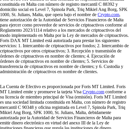
constituida en Malta con número de registro mercantil C 88392 y
domicilio social en Level 7, Spinola Park, Triq Mikiel Ang Borg, SPK
1000, St. Julians, Malta, que opera bajo el nombre de
Crypto.com
,
tiene autorización de la Autoridad de Servicios Financieros de Malta
para ejercer como proveedor de servicios de criptoactivos conforme al
Reglamento 2023/1114 relativo a los mercados de criptoactivos del
modo implementado en Malta por la Ley de mercados de criptoactivos.
Foris DAX MT Limited está autorizada para prestar los siguientes
servicios: 1. Intercambio de criptoactivos por fondos; 2. Intercambio de
criptoactivos por otros criptoactivos; 3. Recepción y transmisión de
órdenes de criptoactivos en nombre de clientes; 4. Ejecución de
órdenes de criptoactivos en nombre de clientes; 5. Servicios de
transferencia de criptoactivos en nombre de clientes; y 6. Custodia y
administración de criptoactivos en nombre de clientes.
La Cuenta de Efectivo es proporcionada por Foris MT Limited. Foris
MT Limited emite y promueve la tarjeta Visa
Crypto.com
conforme a
su licencia de miembro principal de Visa (emisión). Foris MT Limited
es una sociedad limitada constituida en Malta, con número de registro
mercantil C 90348 y oficina registrada en Level 7, Spinola Park, Triq
Mikiel Ang Borg, SPK 1000, St. Julians, Malta, debidamente
autorizada por la Autoridad de Servicios Financieros de Malta para
emitir dinero electrónico en virtud del anexo III de la Ley de
instituciones financieras que regula las instituciones de dinero