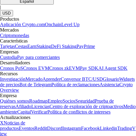
Español
|
USD
Productos
Aplicación Crypto.com
Onchain
Level Up
Mercados
Criptomonedas
Características
Tarjetas
Cestas
Earn
Staking
DeFi Staking
Pay
Prime
Empresas
Custodia
Pay para comerciantes
Desarrolladores
Cronos PoS
Cronos EVM
Cronos zkEVM
Pay SDK
AI Agent SDK
Recursos
Investigación
Mercado
Aprender
Conversor BTC/USD
Glosario
Widgets
de precios
Bot de Telegram
Política de reclamaciones
Asistencia
Crypto
Overview
Empresa
Quiénes somos
Roadmap
Empleo
Socios
Seguridad
Prueba de
reservas
Afiliado
Licencias
Centro de exploración de criptoactivos
Medio
ambiente
Capital
Verificar
Política de conflictos de intereses
Actualizaciones
X
Noticias de
productos
Eventos
Reddit
Discord
Instagram
Facebook
Linkedin
TradingV
iew