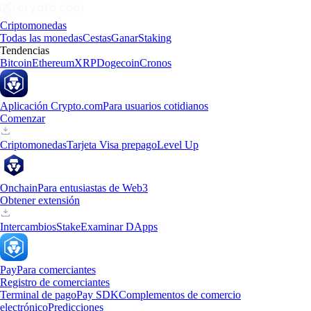
Criptomonedas
Todas las monedas
Cestas
Ganar
Staking
Tendencias
Bitcoin
Ethereum
XRP
Dogecoin
Cronos
Aplicación Crypto.com
Para usuarios cotidianos
Comenzar
Criptomonedas
Tarjeta Visa prepago
Level Up
Onchain
Para entusiastas de Web3
Obtener extensión
Intercambios
Stake
Examinar DApps
Pay
Para comerciantes
Registro de comerciantes
Terminal de pago
Pay SDK
Complementos de comercio
electrónico
Predicciones