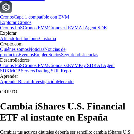
Cronos
Capa 1 compatible con EVM
Explorar Cronos
Cronos PoS
Cronos EVM
Cronos zkEVM
AI Agent SDK
Explorar
Afiliado
Instituciones
Custodia
Crypto.com
Quiénes somos
Noticias
Noticias de
productos
Eventos
Empleo
Socios
Seguridad
Licencias
Desarrolladores
Cronos PoS
Cronos EVM
Cronos zkEVM
Pay SDK
AI Agent
SDK
MCP Servers
Trading Skill Repo
Aprender
Aprender
Bitcoin
Investigación
Mercado
CRIPTO
Cambia iShares U.S. Financial
ETF al instante en España
Cambiar tus activos digitales debería ser sencillo: cambia iShares U.S.