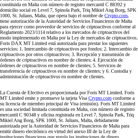
constituida en Malta con número de registro mercantil C 88392 y
domicilio social en Level 7, Spinola Park, Triq Mikiel Ang Borg, SPK
1000, St. Julians, Malta, que opera bajo el nombre de
Crypto.com
,
tiene autorización de la Autoridad de Servicios Financieros de Malta
para ejercer como proveedor de servicios de criptoactivos conforme al
Reglamento 2023/1114 relativo a los mercados de criptoactivos del
modo implementado en Malta por la Ley de mercados de criptoactivos.
Foris DAX MT Limited está autorizada para prestar los siguientes
servicios: 1. Intercambio de criptoactivos por fondos; 2. Intercambio de
criptoactivos por otros criptoactivos; 3. Recepción y transmisión de
órdenes de criptoactivos en nombre de clientes; 4. Ejecución de
órdenes de criptoactivos en nombre de clientes; 5. Servicios de
transferencia de criptoactivos en nombre de clientes; y 6. Custodia y
administración de criptoactivos en nombre de clientes.
La Cuenta de Efectivo es proporcionada por Foris MT Limited. Foris
MT Limited emite y promueve la tarjeta Visa
Crypto.com
conforme a
su licencia de miembro principal de Visa (emisión). Foris MT Limited
es una sociedad limitada constituida en Malta, con número de registro
mercantil C 90348 y oficina registrada en Level 7, Spinola Park, Triq
Mikiel Ang Borg, SPK 1000, St. Julians, Malta, debidamente
autorizada por la Autoridad de Servicios Financieros de Malta para
emitir dinero electrónico en virtud del anexo III de la Ley de
instituciones financieras que regula las instituciones de dinero