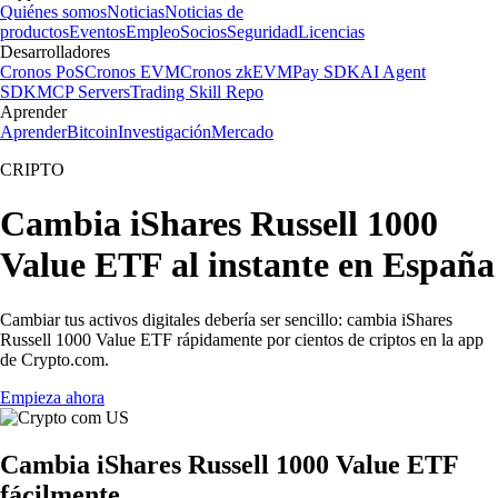
Quiénes somos
Noticias
Noticias de
productos
Eventos
Empleo
Socios
Seguridad
Licencias
Desarrolladores
Cronos PoS
Cronos EVM
Cronos zkEVM
Pay SDK
AI Agent
SDK
MCP Servers
Trading Skill Repo
Aprender
Aprender
Bitcoin
Investigación
Mercado
CRIPTO
Cambia iShares Russell 1000
Value ETF al instante en España
Cambiar tus activos digitales debería ser sencillo: cambia iShares
Russell 1000 Value ETF rápidamente por cientos de criptos en la app
de Crypto.com.
Empieza ahora
Cambia iShares Russell 1000 Value ETF
fácilmente