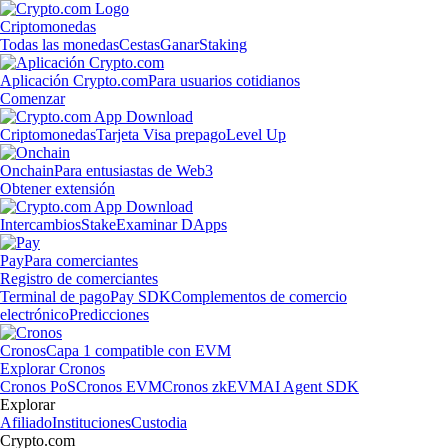
Criptomonedas
Todas las monedas
Cestas
Ganar
Staking
Aplicación Crypto.com
Para usuarios cotidianos
Comenzar
Criptomonedas
Tarjeta Visa prepago
Level Up
Onchain
Para entusiastas de Web3
Obtener extensión
Intercambios
Stake
Examinar DApps
Pay
Para comerciantes
Registro de comerciantes
Terminal de pago
Pay SDK
Complementos de comercio
electrónico
Predicciones
Cronos
Capa 1 compatible con EVM
Explorar Cronos
Cronos PoS
Cronos EVM
Cronos zkEVM
AI Agent SDK
Explorar
Afiliado
Instituciones
Custodia
Crypto.com