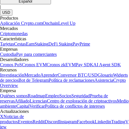
Español
|
USD
Productos
Aplicación Crypto.com
Onchain
Level Up
Mercados
Criptomonedas
Características
Tarjetas
Cestas
Earn
Staking
DeFi Staking
Pay
Prime
Empresas
Custodia
Pay para comerciantes
Desarrolladores
Cronos PoS
Cronos EVM
Cronos zkEVM
Pay SDK
AI Agent SDK
Recursos
Investigación
Mercado
Aprender
Conversor BTC/USD
Glosario
Widgets
de precios
Bot de Telegram
Política de reclamaciones
Asistencia
Crypto
Overview
Empresa
Quiénes somos
Roadmap
Empleo
Socios
Seguridad
Prueba de
reservas
Afiliado
Licencias
Centro de exploración de criptoactivos
Medio
ambiente
Capital
Verificar
Política de conflictos de intereses
Actualizaciones
X
Noticias de
productos
Eventos
Reddit
Discord
Instagram
Facebook
Linkedin
TradingV
iew