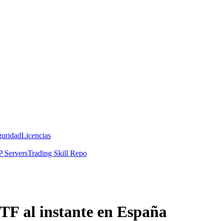
guridad
Licencias
 Servers
Trading Skill Repo
F al instante en España