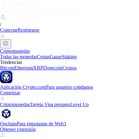
Mercados
Particulares
Empresas
Descubrir
/
Conectar
Registrarse
Criptomonedas
Todas las monedas
Cestas
Ganar
Staking
Tendencias
Bitcoin
Ethereum
XRP
Dogecoin
Cronos
Aplicación Crypto.com
Para usuarios cotidianos
Comenzar
Criptomonedas
Tarjeta Visa prepago
Level Up
Onchain
Para entusiastas de Web3
Obtener extensión