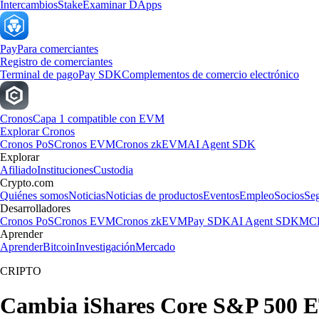
Intercambios
Stake
Examinar DApps
Pay
Para comerciantes
Registro de comerciantes
Terminal de pago
Pay SDK
Complementos de comercio electrónico
Cronos
Capa 1 compatible con EVM
Explorar Cronos
Cronos PoS
Cronos EVM
Cronos zkEVM
AI Agent SDK
Explorar
Afiliado
Instituciones
Custodia
Crypto.com
Quiénes somos
Noticias
Noticias de productos
Eventos
Empleo
Socios
Se
Desarrolladores
Cronos PoS
Cronos EVM
Cronos zkEVM
Pay SDK
AI Agent SDK
MCP
Aprender
Aprender
Bitcoin
Investigación
Mercado
CRIPTO
Cambia iShares Core S&P 500 ET