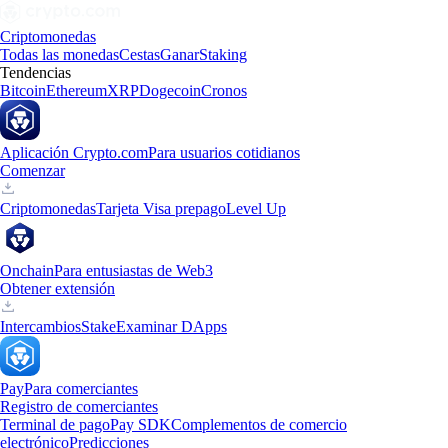
Criptomonedas
Todas las monedas
Cestas
Ganar
Staking
Tendencias
Bitcoin
Ethereum
XRP
Dogecoin
Cronos
Aplicación Crypto.com
Para usuarios cotidianos
Comenzar
Criptomonedas
Tarjeta Visa prepago
Level Up
Onchain
Para entusiastas de Web3
Obtener extensión
Intercambios
Stake
Examinar DApps
Pay
Para comerciantes
Registro de comerciantes
Terminal de pago
Pay SDK
Complementos de comercio
electrónico
Predicciones