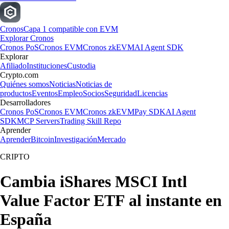
Cronos
Capa 1 compatible con EVM
Explorar Cronos
Cronos PoS
Cronos EVM
Cronos zkEVM
AI Agent SDK
Explorar
Afiliado
Instituciones
Custodia
Crypto.com
Quiénes somos
Noticias
Noticias de
productos
Eventos
Empleo
Socios
Seguridad
Licencias
Desarrolladores
Cronos PoS
Cronos EVM
Cronos zkEVM
Pay SDK
AI Agent
SDK
MCP Servers
Trading Skill Repo
Aprender
Aprender
Bitcoin
Investigación
Mercado
CRIPTO
Cambia iShares MSCI Intl
Value Factor ETF al instante en
España