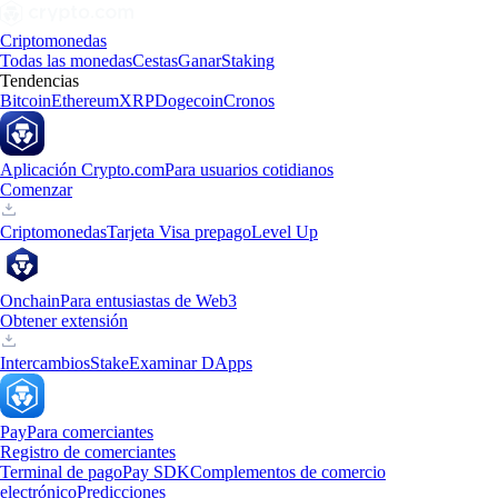
Criptomonedas
Todas las monedas
Cestas
Ganar
Staking
Tendencias
Bitcoin
Ethereum
XRP
Dogecoin
Cronos
Aplicación Crypto.com
Para usuarios cotidianos
Comenzar
Criptomonedas
Tarjeta Visa prepago
Level Up
Onchain
Para entusiastas de Web3
Obtener extensión
Intercambios
Stake
Examinar DApps
Pay
Para comerciantes
Registro de comerciantes
Terminal de pago
Pay SDK
Complementos de comercio
electrónico
Predicciones