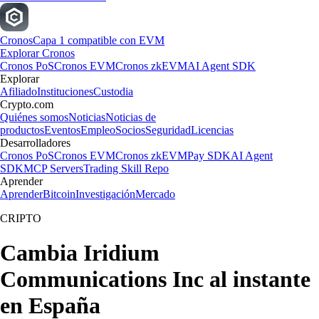
Cronos
Capa 1 compatible con EVM
Explorar Cronos
Cronos PoS
Cronos EVM
Cronos zkEVM
AI Agent SDK
Explorar
Afiliado
Instituciones
Custodia
Crypto.com
Quiénes somos
Noticias
Noticias de
productos
Eventos
Empleo
Socios
Seguridad
Licencias
Desarrolladores
Cronos PoS
Cronos EVM
Cronos zkEVM
Pay SDK
AI Agent
SDK
MCP Servers
Trading Skill Repo
Aprender
Aprender
Bitcoin
Investigación
Mercado
CRIPTO
Cambia Iridium
Communications Inc al instante
en España