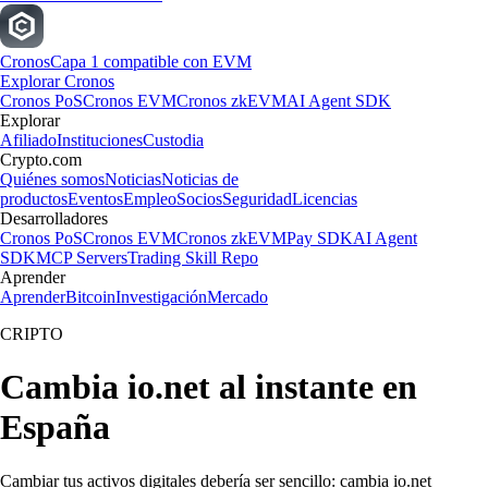
Cronos
Capa 1 compatible con EVM
Explorar Cronos
Cronos PoS
Cronos EVM
Cronos zkEVM
AI Agent SDK
Explorar
Afiliado
Instituciones
Custodia
Crypto.com
Quiénes somos
Noticias
Noticias de
productos
Eventos
Empleo
Socios
Seguridad
Licencias
Desarrolladores
Cronos PoS
Cronos EVM
Cronos zkEVM
Pay SDK
AI Agent
SDK
MCP Servers
Trading Skill Repo
Aprender
Aprender
Bitcoin
Investigación
Mercado
CRIPTO
Cambia io.net al instante en
España
Cambiar tus activos digitales debería ser sencillo: cambia io.net