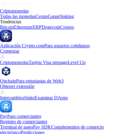
Criptomonedas
Todas las monedas
Cestas
Ganar
Staking
Tendencias
Bitcoin
Ethereum
XRP
Dogecoin
Cronos
Aplicación Crypto.com
Para usuarios cotidianos
Comenzar
Criptomonedas
Tarjeta Visa prepago
Level Up
Onchain
Para entusiastas de Web3
Obtener extensión
Intercambios
Stake
Examinar DApps
Pay
Para comerciantes
Registro de comerciantes
Terminal de pago
Pay SDK
Complementos de comercio
electrónico
Predicciones