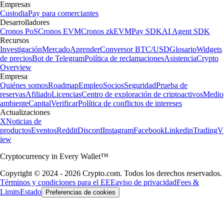
Empresas
Custodia
Pay para comerciantes
Desarrolladores
Cronos PoS
Cronos EVM
Cronos zkEVM
Pay SDK
AI Agent SDK
Recursos
Investigación
Mercado
Aprender
Conversor BTC/USD
Glosario
Widgets
de precios
Bot de Telegram
Política de reclamaciones
Asistencia
Crypto
Overview
Empresa
Quiénes somos
Roadmap
Empleo
Socios
Seguridad
Prueba de
reservas
Afiliado
Licencias
Centro de exploración de criptoactivos
Medio
ambiente
Capital
Verificar
Política de conflictos de intereses
Actualizaciones
X
Noticias de
productos
Eventos
Reddit
Discord
Instagram
Facebook
Linkedin
TradingV
iew
Cryptocurrency in Every Wallet™
Copyright © 2024 - 2026 Crypto.com. Todos los derechos reservados.
Términos y condiciones para el EEE
aviso de privacidad
Fees &
Limits
Estado
Preferencias de cookies