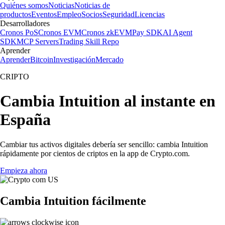
Quiénes somos
Noticias
Noticias de
productos
Eventos
Empleo
Socios
Seguridad
Licencias
Desarrolladores
Cronos PoS
Cronos EVM
Cronos zkEVM
Pay SDK
AI Agent
SDK
MCP Servers
Trading Skill Repo
Aprender
Aprender
Bitcoin
Investigación
Mercado
CRIPTO
Cambia Intuition al instante en
España
Cambiar tus activos digitales debería ser sencillo: cambia Intuition
rápidamente por cientos de criptos en la app de Crypto.com.
Empieza ahora
Cambia Intuition fácilmente