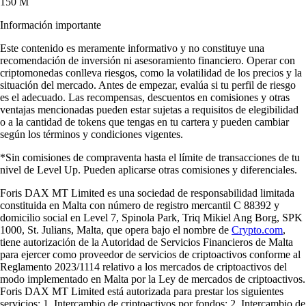
150 M
Información importante
Este contenido es meramente informativo y no constituye una
recomendación de inversión ni asesoramiento financiero. Operar con
criptomonedas conlleva riesgos, como la volatilidad de los precios y la
situación del mercado. Antes de empezar, evalúa si tu perfil de riesgo
es el adecuado. Las recompensas, descuentos en comisiones y otras
ventajas mencionadas pueden estar sujetas a requisitos de elegibilidad
o a la cantidad de tokens que tengas en tu cartera y pueden cambiar
según los términos y condiciones vigentes.
*Sin comisiones de compraventa hasta el límite de transacciones de tu
nivel de Level Up. Pueden aplicarse otras comisiones y diferenciales.
Foris DAX MT Limited es una sociedad de responsabilidad limitada
constituida en Malta con número de registro mercantil C 88392 y
domicilio social en Level 7, Spinola Park, Triq Mikiel Ang Borg, SPK
1000, St. Julians, Malta, que opera bajo el nombre de
Crypto.com
,
tiene autorización de la Autoridad de Servicios Financieros de Malta
para ejercer como proveedor de servicios de criptoactivos conforme al
Reglamento 2023/1114 relativo a los mercados de criptoactivos del
modo implementado en Malta por la Ley de mercados de criptoactivos.
Foris DAX MT Limited está autorizada para prestar los siguientes
servicios: 1. Intercambio de criptoactivos por fondos; 2. Intercambio de