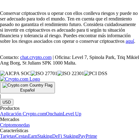
Conservar criptoactivos u operar con ellos conlleva riesgos y puede no
ser adecuado para todo el mundo. Ten en cuenta que el rendimiento
pasado no garantiza el rendimiento futuro. Considera cuidadosamente
si invertir en criptoactivos es adecuado para ti según tu situación
financiera y tolerancia al riesgo. Puedes encontrar más información
sobre los riesgos asociados con operar o conservar criptoactivos
aquí
.
Contacto:
chat.crypto.com
| Oficina: Level 7, Spinola Park, Triq Mikiel
Ang Borg, St Julians SPK 1000 Malta.
Español
|
USD
Productos
Aplicación Crypto.com
Onchain
Level Up
Mercados
Criptomonedas
Características
Tarjetas
Cestas
Earn
Staking
DeFi Staking
Pay
Prime