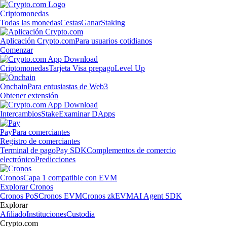
Criptomonedas
Todas las monedas
Cestas
Ganar
Staking
Aplicación Crypto.com
Para usuarios cotidianos
Comenzar
Criptomonedas
Tarjeta Visa prepago
Level Up
Onchain
Para entusiastas de Web3
Obtener extensión
Intercambios
Stake
Examinar DApps
Pay
Para comerciantes
Registro de comerciantes
Terminal de pago
Pay SDK
Complementos de comercio
electrónico
Predicciones
Cronos
Capa 1 compatible con EVM
Explorar Cronos
Cronos PoS
Cronos EVM
Cronos zkEVM
AI Agent SDK
Explorar
Afiliado
Instituciones
Custodia
Crypto.com