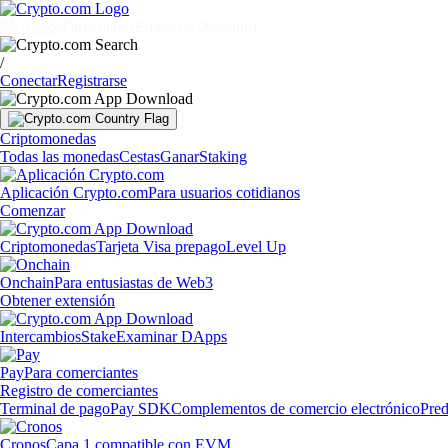
Mercados
Particulares
Empresas
Descubrir
/
Conectar
Registrarse
Criptomonedas
Todas las monedas
Cestas
Ganar
Staking
Aplicación Crypto.com
Para usuarios cotidianos
Comenzar
Criptomonedas
Tarjeta Visa prepago
Level Up
Onchain
Para entusiastas de Web3
Obtener extensión
Intercambios
Stake
Examinar DApps
Pay
Para comerciantes
Registro de comerciantes
Terminal de pago
Pay SDK
Complementos de comercio electrónico
Pred
Cronos
Capa 1 compatible con EVM