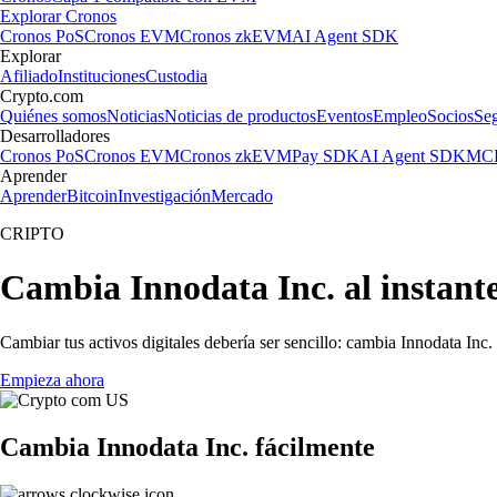
Explorar Cronos
Cronos PoS
Cronos EVM
Cronos zkEVM
AI Agent SDK
Explorar
Afiliado
Instituciones
Custodia
Crypto.com
Quiénes somos
Noticias
Noticias de productos
Eventos
Empleo
Socios
Se
Desarrolladores
Cronos PoS
Cronos EVM
Cronos zkEVM
Pay SDK
AI Agent SDK
MCP
Aprender
Aprender
Bitcoin
Investigación
Mercado
CRIPTO
Cambia Innodata Inc. al instant
Cambiar tus activos digitales debería ser sencillo: cambia Innodata Inc
Empieza ahora
Cambia Innodata Inc. fácilmente