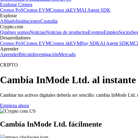
Explorar Cronos
Cronos PoS
Cronos EVM
Cronos zkEVM
AI Agent SDK
Explorar
Afiliado
Instituciones
Custodia
Crypto.com
Quiénes somos
Noticias
Noticias de productos
Eventos
Empleo
Socios
Se
Desarrolladores
Cronos PoS
Cronos EVM
Cronos zkEVM
Pay SDK
AI Agent SDK
MCP
Aprender
Aprender
Bitcoin
Investigación
Mercado
CRIPTO
Cambia InMode Ltd. al instante
Cambiar tus activos digitales debería ser sencillo: cambia InMode Ltd.
Empieza ahora
Cambia InMode Ltd. fácilmente