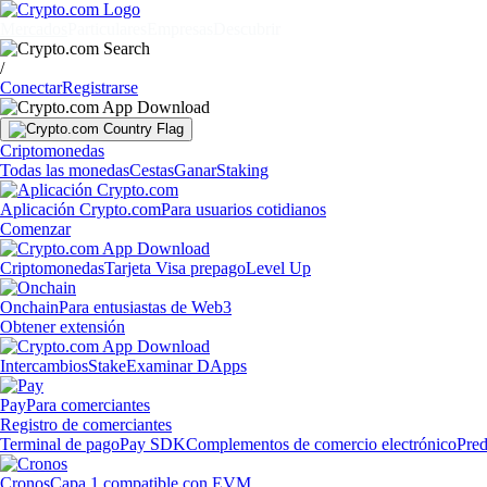
Mercados
Particulares
Empresas
Descubrir
/
Conectar
Registrarse
Criptomonedas
Todas las monedas
Cestas
Ganar
Staking
Aplicación Crypto.com
Para usuarios cotidianos
Comenzar
Criptomonedas
Tarjeta Visa prepago
Level Up
Onchain
Para entusiastas de Web3
Obtener extensión
Intercambios
Stake
Examinar DApps
Pay
Para comerciantes
Registro de comerciantes
Terminal de pago
Pay SDK
Complementos de comercio electrónico
Pred
Cronos
Capa 1 compatible con EVM