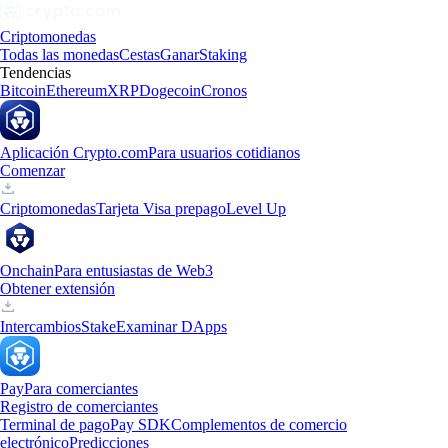
Criptomonedas
Todas las monedas
Cestas
Ganar
Staking
Tendencias
Bitcoin
Ethereum
XRP
Dogecoin
Cronos
Aplicación Crypto.com
Para usuarios cotidianos
Comenzar
Criptomonedas
Tarjeta Visa prepago
Level Up
Onchain
Para entusiastas de Web3
Obtener extensión
Intercambios
Stake
Examinar DApps
Pay
Para comerciantes
Registro de comerciantes
Terminal de pago
Pay SDK
Complementos de comercio
electrónico
Predicciones