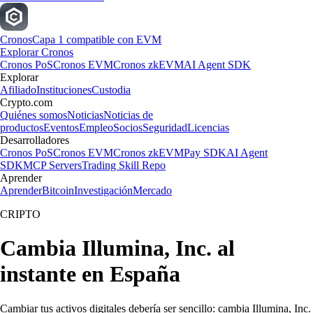
Cronos
Capa 1 compatible con EVM
Explorar Cronos
Cronos PoS
Cronos EVM
Cronos zkEVM
AI Agent SDK
Explorar
Afiliado
Instituciones
Custodia
Crypto.com
Quiénes somos
Noticias
Noticias de
productos
Eventos
Empleo
Socios
Seguridad
Licencias
Desarrolladores
Cronos PoS
Cronos EVM
Cronos zkEVM
Pay SDK
AI Agent
SDK
MCP Servers
Trading Skill Repo
Aprender
Aprender
Bitcoin
Investigación
Mercado
CRIPTO
Cambia Illumina, Inc. al
instante en España
Cambiar tus activos digitales debería ser sencillo: cambia Illumina, Inc.