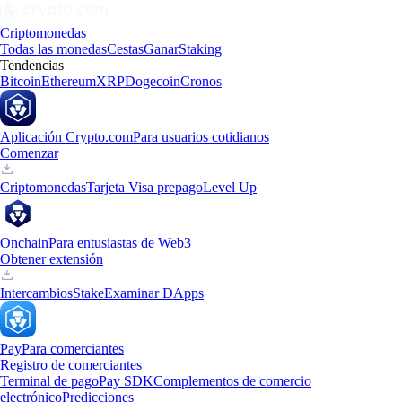
Criptomonedas
Todas las monedas
Cestas
Ganar
Staking
Tendencias
Bitcoin
Ethereum
XRP
Dogecoin
Cronos
Aplicación Crypto.com
Para usuarios cotidianos
Comenzar
Criptomonedas
Tarjeta Visa prepago
Level Up
Onchain
Para entusiastas de Web3
Obtener extensión
Intercambios
Stake
Examinar DApps
Pay
Para comerciantes
Registro de comerciantes
Terminal de pago
Pay SDK
Complementos de comercio
electrónico
Predicciones