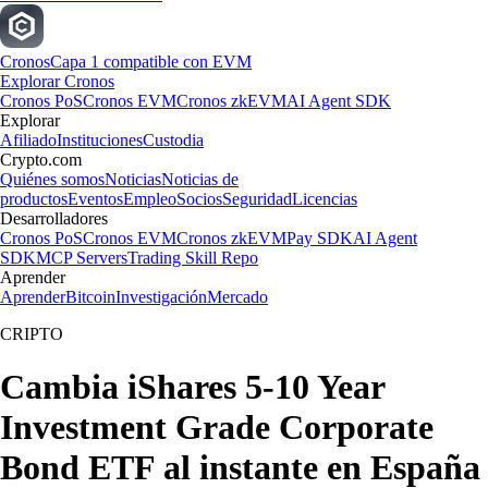
Cronos
Capa 1 compatible con EVM
Explorar Cronos
Cronos PoS
Cronos EVM
Cronos zkEVM
AI Agent SDK
Explorar
Afiliado
Instituciones
Custodia
Crypto.com
Quiénes somos
Noticias
Noticias de
productos
Eventos
Empleo
Socios
Seguridad
Licencias
Desarrolladores
Cronos PoS
Cronos EVM
Cronos zkEVM
Pay SDK
AI Agent
SDK
MCP Servers
Trading Skill Repo
Aprender
Aprender
Bitcoin
Investigación
Mercado
CRIPTO
Cambia iShares 5-10 Year
Investment Grade Corporate
Bond ETF al instante en España