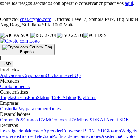
sobre los riesgos asociados con operar o conservar criptoactivos
aquí
.
Contacto:
chat.crypto.com
| Oficina: Level 7, Spinola Park, Triq Mikiel
Ang Borg, St Julians SPK 1000 Malta.
Español
|
USD
Productos
Aplicación Crypto.com
Onchain
Level Up
Mercados
Criptomonedas
Características
Tarjetas
Cestas
Earn
Staking
DeFi Staking
Pay
Prime
Empresas
Custodia
Pay para comerciantes
Desarrolladores
Cronos PoS
Cronos EVM
Cronos zkEVM
Pay SDK
AI Agent SDK
Recursos
Investigación
Mercado
Aprender
Conversor BTC/USD
Glosario
Widgets
de precios
Bot de Telegram
Política de reclamaciones
Asistencia
Crypto