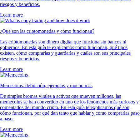
riesgos y beneficios.
Learn more
¿Qué son las criptomonedas y cómo funcionan?
Las criptomonedas son dinero digital que funciona sin bancos ni
gobiernos. En esta guía te explicamos cómo funcionan, qué tipos
existen, cómo comprarlas y guardarlas y cuáles son sus principales
riesgos y beneficios.
Learn more
Memecoins: definición, ejemplos y mucho más
De simples bromas virales a activos que mueven millones, las
memecoins se han convertido en uno de los fenómenos más curiosos y
comentados del mundo cripto. En esta guía te explicamos qué son,
cómo funcionan, por qué dan tanto que hablar y cómo comprarlas paso
a paso.
Learn more