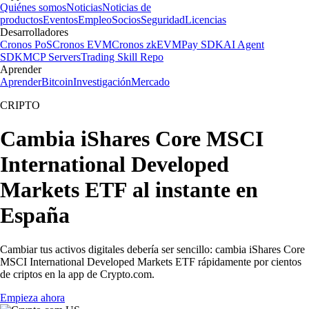
Quiénes somos
Noticias
Noticias de
productos
Eventos
Empleo
Socios
Seguridad
Licencias
Desarrolladores
Cronos PoS
Cronos EVM
Cronos zkEVM
Pay SDK
AI Agent
SDK
MCP Servers
Trading Skill Repo
Aprender
Aprender
Bitcoin
Investigación
Mercado
CRIPTO
Cambia iShares Core MSCI
International Developed
Markets ETF al instante en
España
Cambiar tus activos digitales debería ser sencillo: cambia iShares Core
MSCI International Developed Markets ETF rápidamente por cientos
de criptos en la app de Crypto.com.
Empieza ahora