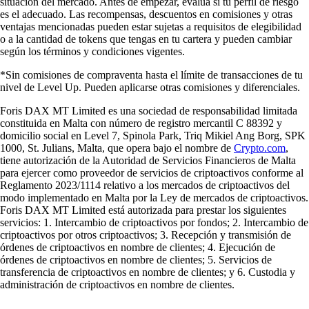
situación del mercado. Antes de empezar, evalúa si tu perfil de riesgo
es el adecuado. Las recompensas, descuentos en comisiones y otras
ventajas mencionadas pueden estar sujetas a requisitos de elegibilidad
o a la cantidad de tokens que tengas en tu cartera y pueden cambiar
según los términos y condiciones vigentes.
*Sin comisiones de compraventa hasta el límite de transacciones de tu
nivel de Level Up. Pueden aplicarse otras comisiones y diferenciales.
Foris DAX MT Limited es una sociedad de responsabilidad limitada
constituida en Malta con número de registro mercantil C 88392 y
domicilio social en Level 7, Spinola Park, Triq Mikiel Ang Borg, SPK
1000, St. Julians, Malta, que opera bajo el nombre de
Crypto.com
,
tiene autorización de la Autoridad de Servicios Financieros de Malta
para ejercer como proveedor de servicios de criptoactivos conforme al
Reglamento 2023/1114 relativo a los mercados de criptoactivos del
modo implementado en Malta por la Ley de mercados de criptoactivos.
Foris DAX MT Limited está autorizada para prestar los siguientes
servicios: 1. Intercambio de criptoactivos por fondos; 2. Intercambio de
criptoactivos por otros criptoactivos; 3. Recepción y transmisión de
órdenes de criptoactivos en nombre de clientes; 4. Ejecución de
órdenes de criptoactivos en nombre de clientes; 5. Servicios de
transferencia de criptoactivos en nombre de clientes; y 6. Custodia y
administración de criptoactivos en nombre de clientes.