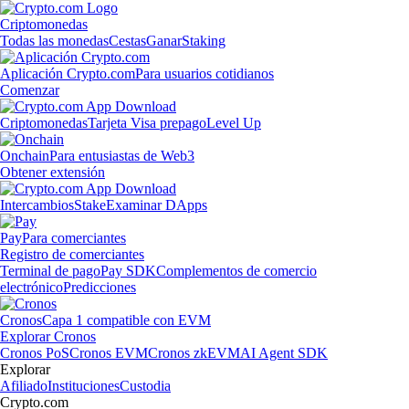
Criptomonedas
Todas las monedas
Cestas
Ganar
Staking
Aplicación Crypto.com
Para usuarios cotidianos
Comenzar
Criptomonedas
Tarjeta Visa prepago
Level Up
Onchain
Para entusiastas de Web3
Obtener extensión
Intercambios
Stake
Examinar DApps
Pay
Para comerciantes
Registro de comerciantes
Terminal de pago
Pay SDK
Complementos de comercio
electrónico
Predicciones
Cronos
Capa 1 compatible con EVM
Explorar Cronos
Cronos PoS
Cronos EVM
Cronos zkEVM
AI Agent SDK
Explorar
Afiliado
Instituciones
Custodia
Crypto.com