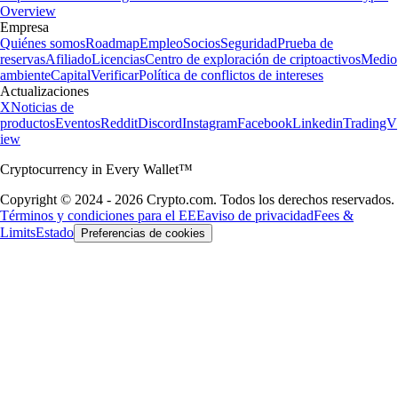
Overview
Empresa
Quiénes somos
Roadmap
Empleo
Socios
Seguridad
Prueba de
reservas
Afiliado
Licencias
Centro de exploración de criptoactivos
Medio
ambiente
Capital
Verificar
Política de conflictos de intereses
Actualizaciones
X
Noticias de
productos
Eventos
Reddit
Discord
Instagram
Facebook
Linkedin
TradingV
iew
Cryptocurrency in Every Wallet™
Copyright © 2024 - 2026 Crypto.com. Todos los derechos reservados.
Términos y condiciones para el EEE
aviso de privacidad
Fees &
Limits
Estado
Preferencias de cookies