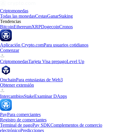
Criptomonedas
Todas las monedas
Cestas
Ganar
Staking
Tendencias
Bitcoin
Ethereum
XRP
Dogecoin
Cronos
Aplicación Crypto.com
Para usuarios cotidianos
Comenzar
Criptomonedas
Tarjeta Visa prepago
Level Up
Onchain
Para entusiastas de Web3
Obtener extensión
Intercambios
Stake
Examinar DApps
Pay
Para comerciantes
Registro de comerciantes
Terminal de pago
Pay SDK
Complementos de comercio
electrónico
Predicciones