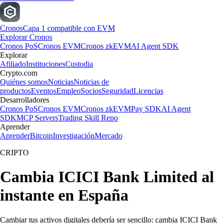
Cronos
Capa 1 compatible con EVM
Explorar Cronos
Cronos PoS
Cronos EVM
Cronos zkEVM
AI Agent SDK
Explorar
Afiliado
Instituciones
Custodia
Crypto.com
Quiénes somos
Noticias
Noticias de
productos
Eventos
Empleo
Socios
Seguridad
Licencias
Desarrolladores
Cronos PoS
Cronos EVM
Cronos zkEVM
Pay SDK
AI Agent
SDK
MCP Servers
Trading Skill Repo
Aprender
Aprender
Bitcoin
Investigación
Mercado
CRIPTO
Cambia ICICI Bank Limited al
instante en España
Cambiar tus activos digitales debería ser sencillo: cambia ICICI Bank